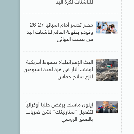
للناشئات لكرة اليد
مصر تخسر أمام إسبانيا 27-26
وتودع بطولة العالم لناشئات اليد
من نصف النهائى
البث الإسرائيلية: ضغوط أمريكية
لوقف النار فى غزة لمدة أسبوعين
لنزع سلاح حماس
إيلون ماسك يرفض طلباً أوكرانياً
لتفعيل “ستارلينك” لشن ضربات
بالعمق الروسي