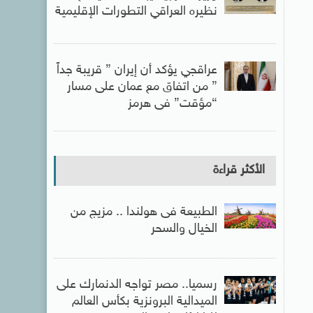
نظيره العراقي التطورات الإقليمية
عراقجي يؤكد أن إيران ” قريبة جداً
” من اتفاق مع عمان على مسار
“مؤقت” فى هرمز
الأكثر قراءة
الطبيعة فى هولندا .. مزيج من
الخيال والسحر
رسميا.. مصر تواجه الدنمارك على
الميدالية البرونزية بكأس العالم