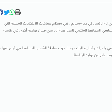
مي له الرئيس لي ​جيه-ميونج، في معظم سباقات الانتخابات المحلية التي
لسياسي المحافظ المنتمي للمعارضة أوه سي-هون بولاية أخرى في رئاسة
ي 12 من ​أصل 16 منافسة رئيسية في بلديات وأقاليم البلاد، وفاز ​حزب سلطة الشعب المحافظ في أربع منها،
عام ​من توليه الرئاسة.