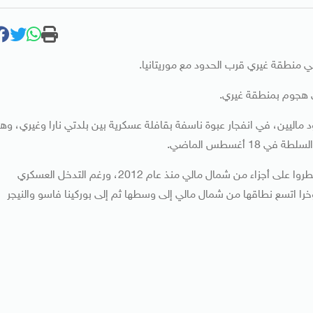
لذكر أن المنطقة ذاتها شهدت قبل يومين مقتل 10 جنود ماليين، في انفجار عبوة ناسفة بقافلة عسكرية بين بلدتي نارا وغيري، و
أغسطس الماضي.
ويعاني الجيش المالي من هجمات متتالية ينفذها مسلحون سيطروا على أجزاء من شمال مالي منذ عام 2012، ورغم التدخل العسكري
ا اتسع نطاقها من شمال مالي إلى وسطها ثم إلى بوركينا فاسو والنيجر