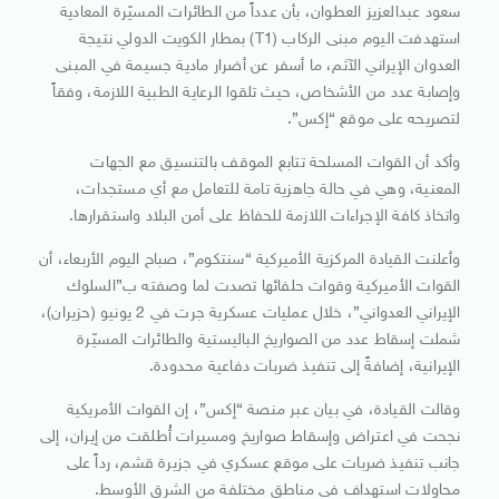
سعود عبدالعزيز العطوان، بأن عدداً من الطائرات المسيّرة المعادية
استهدفت اليوم مبنى الركاب (T1) بمطار الكويت الدولي نتيجة
العدوان الإيراني الآثم، ما أسفر عن أضرار مادية جسيمة في المبنى
وإصابة عدد من الأشخاص، حيث تلقوا الرعاية الطبية اللازمة، وفقاً
لتصريحه على موقع “إكس”.
وأكد أن القوات المسلحة تتابع الموقف بالتنسيق مع الجهات
المعنية، وهي في حالة جاهزية تامة للتعامل مع أي مستجدات،
واتخاذ كافة الإجراءات اللازمة للحفاظ على أمن البلاد واستقرارها.
وأعلنت القيادة المركزية الأميركية “سنتكوم”، صباح اليوم الأربعاء، أن
القوات الأميركية وقوات حلفائها تصدت لما وصفته ب”السلوك
الإيراني العدواني”، خلال عمليات عسكرية جرت في 2 يونيو (حزيران)،
شملت إسقاط عدد من الصواريخ الباليستية والطائرات المسيّرة
الإيرانية، إضافةً إلى تنفيذ ضربات دفاعية محدودة.
وقالت القيادة، في بيان عبر منصة “إكس”، إن القوات الأمريكية
نجحت في اعتراض وإسقاط صواريخ ومسيرات أُطلقت من إيران، إلى
جانب تنفيذ ضربات على موقع عسكري في جزيرة قشم، رداً على
محاولات استهداف في مناطق مختلفة من الشرق الأوسط.