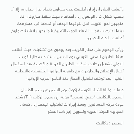
وأضاف البيان أن إيران أطلقت عدة صواريخ باتجاه دول مجاورة، إلا أن
بعضها فشل في الوصول إلى أهدافه، حيث سقط صاروخان كانا
متجهين نحو الكويت قبل بلوغهما الهدف أو تحطما في مسارهما،
بينما اعترضت قوات الدفاع الجوي الأميركية والبحرينية ثلاثة صواريخ
أُطلقت باتجاه البحرين.
ويأتي الهجوم على مطار الكويت بعد يومين من تشغيله، حيث أعلنت
هيئة الطيران المدني الكويتي يوم الاثنين استئناف مطار الكويت
الدولي تشغيل رحلات شركات الطيران العربية والأجنبية بعد استكمال
أعمال الإصلاح والتطوير ورفع جاهزية المرافق التشغيلية والأنظمة
الفنية. بعد توقف تشغيل المطار منذ اندلاع الحرب الإيرانية.
ونقلت وكالة الأنباء الكويتية (كونا) يوم الاثنين عن مدير الطيران
المدني بالتكليف “دعيج العتيبي” قوله، إن مبنى الركاب (T1) شهد
عودة حركة المسافرين وسط إجراءات تشغيلية تهدف إلى ضمان
انسيابية الحركة الجوية وتسهيل إجراءات السفر.
المصدر : وكالات