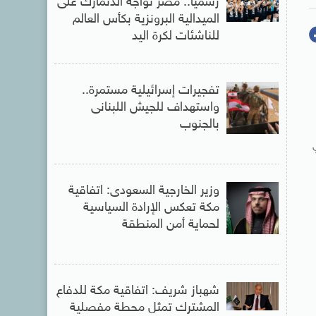
رسميا.. مصر تواجه الدنمارك على
الميدالية البرونزية بكأس العالم
للناشئات لكرة اليد
تفجيرات إسرائيلية مستمرة..
واستهداف للجيش اللبنانى
بالجنوب
وزير الخارجية السعودى: اتفاقية
مكة تعكس الإرادة السياسية
لحماية أمن المنطقة
شهباز شريف: اتفاقية مكة للدفاع
المشترك تمثل محطة مفصلية