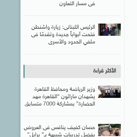
فى مسار التعاون
الرئيس اللبنانى: زيارة واشنطن
فتحت أبواباً جديدة وتقدمًا فى
ملفي الحدود والأسرى
الأكثر قراءة
وزير الرياضة ومحافظ القاهرة
يشهدان ماراثون “القاهرة مهد
الحضارة” بمشاركة 7000 متسابق
حصان كفيف ينافس فى العروض
بفضل تدريبات شبيهة بـ” برايل”