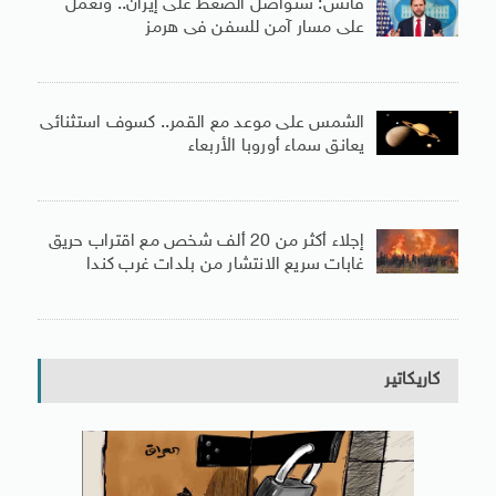
فانس: سنواصل الضغط على إيران.. ونعمل
على مسار آمن للسفن فى هرمز
الشمس على موعد مع القمر.. كسوف استثنائى
يعانق سماء أوروبا الأربعاء
إجلاء أكثر من 20 ألف شخص مع اقتراب حريق
غابات سريع الانتشار من بلدات غرب كندا
كاريكاتير