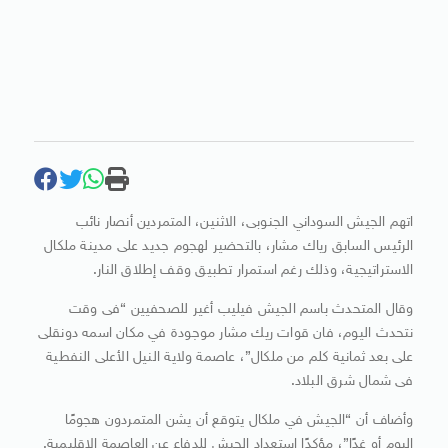
اتهم الجيش السوداني الجنوبى، الاثنين، المتمردين أنصار نائب
الرئيس السابق رياك مشار، بالتحضير لهجوم جديد على مدينة ملكال
الاستراتيجية، وذلك رغم استمرار تطبيق وقف إطلاق النار.
وقال المتحدث باسم الجيش فيليب أغير للصحفيين “فى وقت
نتحدث اليوم، فان قوات ريك مشار موجودة في مكان اسمه دونقلى
على بعد ثمانية كلم من ملكال”، عاصمة ولاية النيل الأعلى النفطية
فى شمال شرق البلاد.
وأضاف أن “الجيش في ملكال يتوقع أن يشن المتمردون هجومًا
اليوم أو غدًا”، مؤكدًا استعداد الجيش للدفاع عن العاصمة الإقليمية.