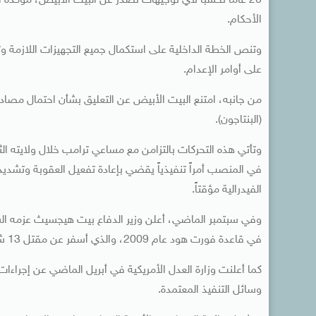
20 عاماً تحسباً لأي توجيهات تصدر عن البيت الأبيض، مؤكدة 
الأحكام.
على أوامر الإعدام.
من جانبه، امتنع البيت الأبيض عن التعليق بشأن احتمال مصادقة
(البنتاجون).
وتأتي هذه التحركات بالتزامن مع مساعي ترامب خلال ولايته الث
في المنصب أمراً تنفيذياً يقضي بإعادة تفعيل العقوبة وتشديد 
الفيدرالية مؤقتاً.
وفي سبتمبر الماضي، أعلن وزير الدفاع بيت هيجسيث عزمه الس
في قاعدة فورت هود عام 2009، والذي أسفر عن مقتل 13 شخصاً.
كما أعلنت وزارة العدل الأمريكية في أبريل الماضي عن إجراءات
وسائل التنفيذ المعتمدة.