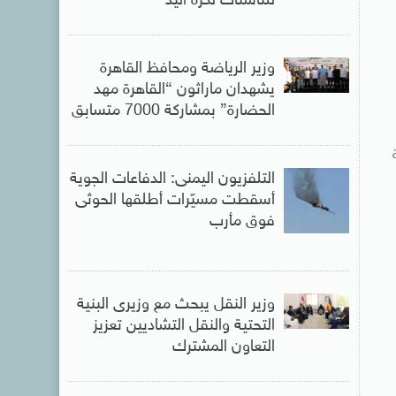
للناشئات لكرة اليد
وزير الرياضة ومحافظ القاهرة
يشهدان ماراثون “القاهرة مهد
الحضارة” بمشاركة 7000 متسابق
ة
التلفزيون اليمنى: الدفاعات الجوية
أسقطت مسيّرات أطلقها الحوثى
فوق مأرب
وزير النقل يبحث مع وزيرى البنية
التحتية والنقل التشاديين تعزيز
التعاون المشترك