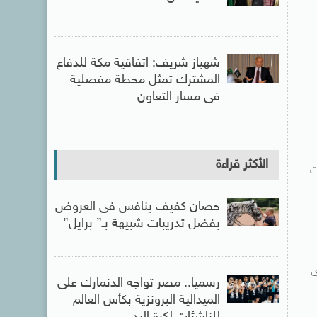
شهباز شريف: اتفاقية مكة للدفاع
المشترك تمثل محطة مفصلية
فى مسار التعاون
الأكثر قراءة
ت
حصان كفيف ينافس فى العروض
بفضل تدريبات شبيهة بـ” برايل”
ى
رسميا.. مصر تواجه الدنمارك على
الميدالية البرونزية بكأس العالم