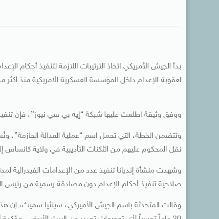
بدأ الجيش الأمريكي اتخاذ الترتيبات اللازمة لتنفيذ أحكام ال
لعقوبة الإعدام داخل المؤسسة العسكرية الأمريكية منذ أكثر
ووفق وثيقة اطلعت عليها شبكة “إيه بي سي نيوز”، فإن تنفيذ
وتتضمن الخطة، التي تحمل اسم “عملية العدالة الحازمة”، و
نقل المحكوم عليهم من الثكنات التأديبية في ولاية كانساس إلى 
وشهدت منشأة إنديانا تنفيذ عدد من الإعدامات الفيدرالية لمدني
صلاحية تنفيذ أحكام الإعدام دون مصادقة رسمية من رئيس الو
وقالت المتحدثة باسم الجيش الأميركي، سينثيا سميث، إن هذه 