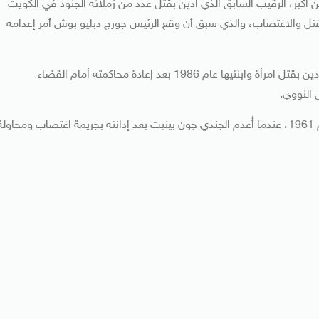
أكبر، الرقيب السابق الذي أدين بقتل عدد من زملائه الجنود في الكويت
ان بالقتل والاغتصاب، والذي سبق أن وقع الرئيس جورج دبليو بوش أمر إعدامه
كما تضم القائمة تيموثي هينيس، الرقيب الأول السابق الذي أدين بقتل امرأة وابنتيها عام 1986 بعد إعادة محاكمته أمام القضاء
النووي.
ويُذكر أن آخر عملية إعدام نفذها الجيش الأمريكي تعود إلى عام 1961، عندما أُعدم الجندي جون بينيت بعد إدانته بجريمة اغتصاب ومحاول