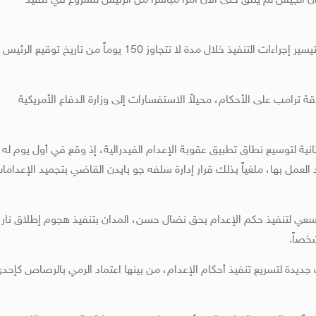
أن الجيش لم يتلق حتى الآن أمراً مباشراً من الرئيس للشروع في تنفيذ
وتنص الخطة الداخلية على استكمال جميع التجهيزات اللازمة وتيسير إجراءات التنفيذ خلال مدة لا تتجاوز 150 يوماً من تاريخ توقيع الرئيس
 ترامب على الأحكام، محيلاً الاستفسارات إلى وزارة الدفاع الأمريكية
انية لتوسيع نطاق تطبيق عقوبة الإعدام الفيدرالية، إذ وقع في أول يوم له
العمل بها، ملغياً بذلك قرار إدارة سلفه جو بايدن القاضي بتجميد الإعداما
عي لتنفيذ حكم الإعدام بحق نضال حسن، المدان بتنفيذ هجوم إطلاق نار
 جديدة لتسريع تنفيذ أحكام الإعدام، من بينها اعتماد الرمي بالرصاص كإحد