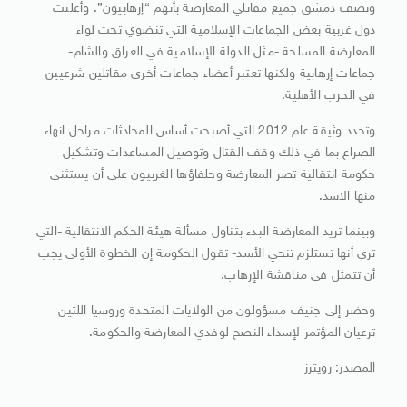
وتصف دمشق جميع مقاتلي المعارضة بأنهم “إرهابيون”. وأعلنت
دول غربية بعض الجماعات الإسلامية التي تنضوي تحت لواء
المعارضة المسلحة -مثل الدولة الإسلامية في العراق والشام-
جماعات إرهابية ولكنها تعتبر أعضاء جماعات أخرى مقاتلين شرعيين
في الحرب الأهلية.
وتحدد وثيقة عام 2012 التي أصبحت أساس المحادثات مراحل انهاء
الصراع بما في ذلك وقف القتال وتوصيل المساعدات وتشكيل
حكومة انتقالية تصر المعارضة وحلفاؤها الغربيون على أن يستثنى
منها الاسد.
وبينما تريد المعارضة البدء بتناول مسألة هيئة الحكم الانتقالية -التي
ترى أنها تستلزم تنحي الأسد- تقول الحكومة إن الخطوة الأولى يجب
أن تتمثل في مناقشة الإرهاب.
وحضر إلى جنيف مسؤولون من الولايات المتحدة وروسيا اللتين
ترعيان المؤتمر لإسداء النصح لوفدي المعارضة والحكومة.
المصدر: رويترز