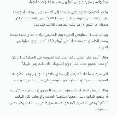
تبدأ واعتبر مجرد جلوس الجانبين في غرفة واحدة انجازا.
واتخذ الجانبان خطوة أولى مترددة إلى الامام يوم الاربعاء بالموافقة
على وثيقة جرى التوقيع عليها عام 2012 كأساس للمناقشات لكن
سرعان ما اتضح أن مواقف الطرفين لازالت متباعدة.
وبدأت جلسة التفاوض الاخيرة يوم الخميس ببادرة اتفاق نادرة عندما
وقف الجانبان دقيقة حدادا على أرواح 130 ألف سوري قتلوا في
الحرب.
وقال أحمد جقل عضو وفد المعارضة السورية في المحادثات لرويترز
“وقف الجميع حدادا على أرواح الشهداء. كان ذلك رمزا طيبا.”
لكن سرعان ما عاد الطرفان إلى سابق خلافهما. واتهم وفد الحكومة
المعارضة بدعم الإرهاب لرفضها التوقيع على قرار يعارض الارهاب.
وقال فيصل المقداد نائب وزير الخارجية السوري إن الحكومة اقترحت
أن يتفق الجانبان على أهمية مكافحة العنف والإرهاب لكن الجانب
“الآخر” رفض الاقتراح لأنه هو نفسه متورط في مسألة الإرهاب على
حد قوله.