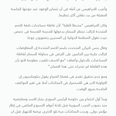
وأعرب الابراهيمي عن أمله في أن تتمكن الوفود عند عودتها للجلسة
المقبلة من بدء نقاش أكثر تنظيما.
وكان الابراهيمي “محبطا للغاية” لأن قافلة مساعدات تابعة للامم
المتحدة لازالت تنتظر السماح بدخولها للمدينة القديمة في حمص
حيث تقول المنظمة الدولية إن المدنيين يتضورون جوعا.
وقال ينس لايركي المتحدث باسم الامم المتحدة إن المفاوضات
لازالت جارية بين الجانبين على الارض في محاولة للسماح لقافلة
المساعدات بالدخول وأضاف “مع الاسف تلقيت معلومة للتو بأن
هذه القافلة لم تتحرك حتى هذا الصباح.”
ومع عدم تحقيق تقدم في قضايا الصراع يقول دبلوماسيون إن
الاولوية الان هي للاستمرار في المحادثات أملا في تغير المواقف
الجامدة بمرور الوقت.
وبدأ أول اجتماع بين حكومة الرئيس السوري بشار الاسد ومعارضيه
منذ نشوب الحرب السورية قبل ثلاثة أعوام الاسبوع الماضي في إطار
مؤتمر دولي. وبدت المحادثات مرة تلو الاخرى عرضة للانهيار قبل ان