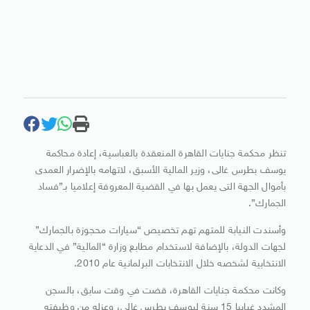
تنظر محكمة جنايات القاهرة المنعقدة بالعباسية، إعادة محاكمة
يوسف بطرس غالى، وزير المالية الأسبق، لاتهامه بالإضرار العمدى
بأموال الجهة التى يعمل بها في القضية المعروفة إعلاميا بـ”فساد
الجمارك”.
وأسندت النيابة للمتهم تهم تخصيص “سيارات محجوزة بالجمارك”
لجهات الدولة، بالإضافة لاستخدام مطابع وزارة “المالية” في الدعاية
الانتخابية لشخصه خلال الانتخابات البرلمانية عام 2010.
وكانت محكمة جنايات القاهرة، قضت في وقت سابق، بالسجن
المشدد غيابيا 15 سنة ليوسف بطرس غالي، وعزله من وظيفته