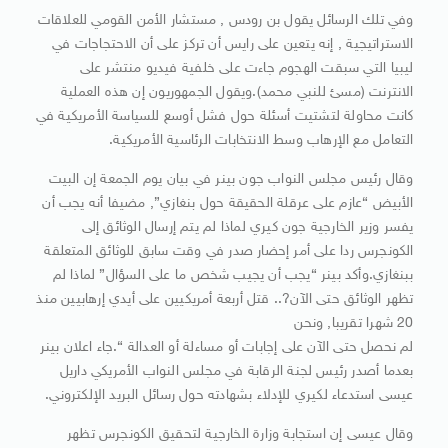
وفي تلك الرسائل يقول بن رودس , مستشار الأمن القومي للعلاقات
الاستراتيجية , إنه يتعين على رايس أن تركز على أن الاحتجاجات في
ليبيا التي سبقت الهجوم جاءت على خلفية فيديو منتشر على
الانترنت (مسئ للنبي محمد).ويقول الجمهوريون إن هذه العملية
كانت محاولة لتشتيت أسئلة حول فشل أوسع للسياسة الأمريكية في
التعامل مع الإرهاب وسط الانتخابات الرئاسية الأمريكية.
وقال رئيس مجلس النواب جون بينر في بيان يوم الجمعة إن البيت
الأبيض “عازم على عرقلة الحقيقة حول بنغازي”, مضيفا أنه يجب أن
يفسر وزير الخارجية جون كيري لماذا لم يتم إرسال الوثائق إلى
الكونجرس ردا على أمر إحضار صدر في وقت سابق للوثائق المتعلقة
ببنغازي.وأكد بينر “يجب أن يجيب شخص ما على السؤال” لماذا لم
تظهر الوثائق حتى الآن?.. قتل أربعة أمريكيين على أيدي إرهابيين منذ
20 شهرا تقريبا, ونحن
لم نحصل حتى الآن على إجابات أو مساءلة أو العدالة “.جاء اعلان بينر
بعدما أصدر رئيس لجنة الرقابة في مجلس النواب الأمريكي داريل
عيسى استدعاء لكيري للإدلاء بشهادته حول رسائل البريد الإلكتروني.
وقال عيسى إن استجابة وزارة الخارجية لتحقيق الكونجرس تظهر