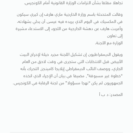
تجاهلا مقلقا بشأن التزامات الوزارة القانونية أمام الكونجرس.
وقالت المتحدثة باسم وزارة الخارجية ماري هارف إن كيري سيكون
في المكسيك في اليوم الذي يريده فيه عيسى أن يدلي بشهادته.
وأعربت هارف عن دهشة الخارجية من اللجوء إلى الاستدعاء مشيرة
إلى تعاون
الوزارة مع اللجنة.
ويقول الديمقراطيون إن تشكيل اللجنة مجرد حيلة لإحراج البيت
الأبيض قبل الانتخابات التي ستجرى في وقت لاحق من العام
الجاري. ووصف النائب الديمقراطي إيلايجا كامينجز, التحرك بأنه
“خطوة غير مسبوقة”, مضيفا في بيان أن الإجراء الذي اتخذه
الجمهوريون لم يكن “نهجا مسؤولا” من لجنة الرقابة في الكونجرس.
المصدر: د ب أ