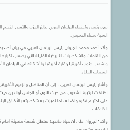
نعى رئيس وأعضاء البرلمان العربي ببالغ الحزن والأسى الزعيم 
المنية مساء الخميس.
وأكد أحمد محمد الجروان رئيس البرلمان العربي في بيان أصدره 
من القامات والشخصيات التاريخية القليلة التي يصعب تكرارها، 
ولشعب جنوب أفريقيا وقارة أفريقيا ولأشقائه في البرلمان الأ
المصاب الجلل.
وأشار رئيس البرلمان العربي ، إلي أن المناضل والزعيم الأفريق
اختلفت تركيبة الشعوب من حيث اللون أو الجنس أوالدين حيث وضع
على احترام فكره ونضاله، لما تميزت به شخصيته بالأخلاق الإ
الخلافات.
وأكد ً الجروان على أن حياة مانديلا ستظل شمعة مضيئة أمام كل ا
لبلادهم وشعوبهم .