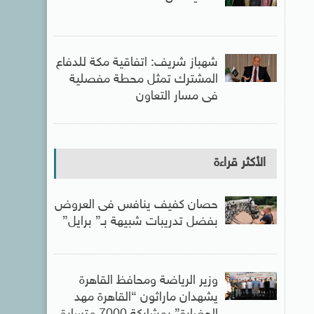
شهباز شريف: اتفاقية مكة للدفاع
المشترك تمثل محطة مفصلية
فى مسار التعاون
الأكثر قراءة
حصان كفيف ينافس فى العروض
بفضل تدريبات شبيهة بـ” برايل”
وزير الرياضة ومحافظ القاهرة
يشهدان ماراثون “القاهرة مهد