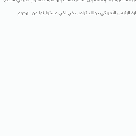
ة الصاروخية، إضافة إلى شظايا قالت إنها تعود لصاروخ أمريكي الصنع.
رة الرئيس الأمريكي دونالد ترامب في نفي مسئوليتها عن الهجوم.