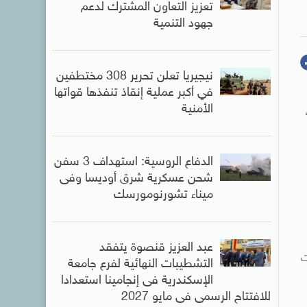
تعزيز التعاون المشترك لدعم
جهود التنمية
نيجيريا تعلن تحرير 308 مختطفين
في أكبر عملية إنقاذ تنفذها قواتها
الأمنية
الدفاع الروسية: استهداف 3 سفن
شحن عسكرية شرق أوديسا وفى
ميناء تشورنومورسك
عبد العزيز قنصوة يتفقد
ات
التشطيبات النهائية لفرع جامعة
الإسكندرية فى إنجامينا استعدادا
للافتتاح الرسمى فى مايو 2027