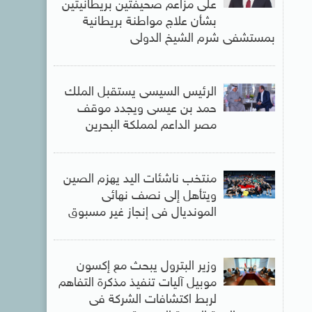
على مزاعم صحيفتين بريطانيتين
بشأن علاج مواطنة بريطانية
بمستشفى شرم الشيخ الدولى
الرئيس السيسى يستقبل الملك
حمد بن عيسى ويجدد موقف
مصر الداعم لمملكة البحرين
منتخب ناشئات اليد يهزم الصين
ويتأهل إلى نصف نهائى
المونديال فى إنجاز غير مسبوق
وزير البترول يبحث مع إكسون
موبيل آليات تنفيذ مذكرة التفاهم
لربط اكتشافات الشركة فى