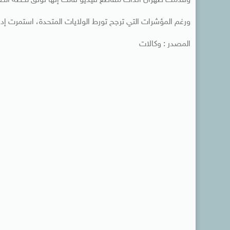
وقدمت طهران آنذاك مقاطع فيديو قالت إنها توثق لحظة الضرب
ورغم المؤشرات التي ترجح تورط الولايات المتحدة، استمرت إدا
المصدر : وكالات