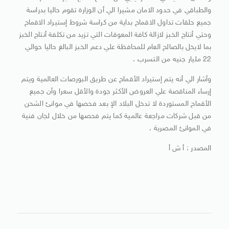
والطباقي في حدود الامان مشيرا الي أن الوزارة تقوم حاليا بدراسة
جميع حلقات تداول الاقماح بداية من كراسة شروط إستيراد الاقماح
وحتي أنتاج الخبز لازالة كافة المعوقات التي تزيد من تكلفة أنتاج الخبز
بما لايخل بالصالح العام للمحافظة علي دعم الخبز البالغ حاليا حوالي
22 مليار جنيه من التسرب .
وأشار الي أنه يتم إستيراد الأقماح عن طريق البورصات العالمية ويتم
إرساء المناقصة علي العروض الأكثر جودة والأقل سعرا وأن جميع
الأقماح المستوردة لا تدخل البلاد الإ بعد فحصها في موانئ الشحن
من قبل شركات مراجعة عالمية كما يتم فحصها من خلال لجان فنية
في الموانئ المصرية .
المصدر : أ ش أ