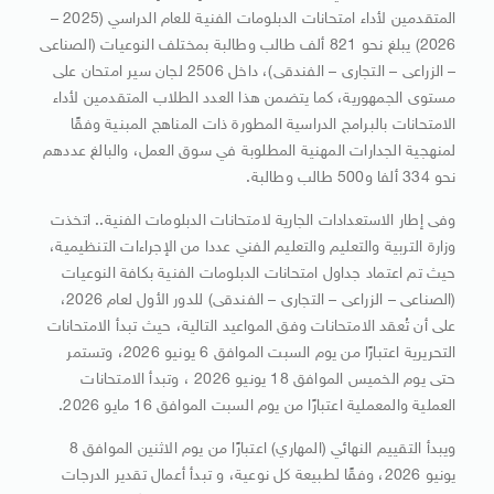
المتقدمين لأداء امتحانات الدبلومات الفنية للعام الدراسي (2025 –
2026) يبلغ نحو 821 ألف طالب وطالبة بمختلف النوعيات (الصناعى
– الزراعى – التجارى – الفندقى)، داخل 2506 لجان سير امتحان على
مستوى الجمهورية، كما يتضمن هذا العدد الطلاب المتقدمين لأداء
الامتحانات بالبرامج الدراسية المطورة ذات المناهج المبنية وفقًا
لمنهجية الجدارات المهنية المطلوبة في سوق العمل، والبالغ عددهم
نحو 334 ألفا و500 طالب وطالبة.
وفى إطار الاستعدادات الجارية لامتحانات الدبلومات الفنية.. اتخذت
وزارة التربية والتعليم والتعليم الفني عددا من الإجراءات التنظيمية،
حيث تم اعتماد جداول امتحانات الدبلومات الفنية بكافة النوعيات
(الصناعى – الزراعى – التجارى – الفندقى) للدور الأول لعام 2026،
على أن تُعقد الامتحانات وفق المواعيد التالية، حيث تبدأ الامتحانات
التحريرية اعتبارًا من يوم السبت الموافق 6 يونيو 2026، وتستمر
حتى يوم الخميس الموافق 18 يونيو 2026 ، وتبدأ الامتحانات
العملية والمعملية اعتبارًا من يوم السبت الموافق 16 مايو 2026.
ويبدأ التقييم النهائي (المهاري) اعتبارًا من يوم الاثنين الموافق 8
يونيو 2026، وفقًا لطبيعة كل نوعية، و تبدأ أعمال تقدير الدرجات