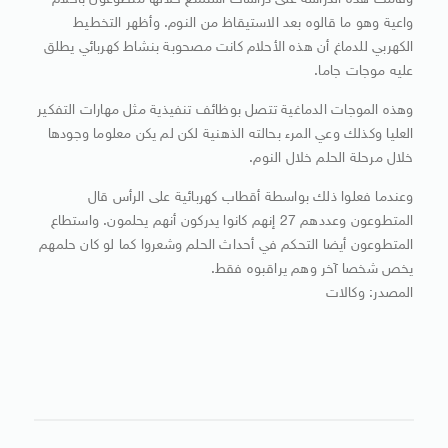
وقامت هذه الدراسة على دراسات استمتع خلالها متطوعون بأحلام
واعية وهو ما قالوه بعد الاستيقاظ من النوم. وأظهر التخطيط
الكهربي للدماغ أن هذه الأحلام كانت مصحوبة بنشاط كهربائي يطلق
عليه موجات جاما.
وهذه الموجات الدماغية تتصل بوظائف تنفيذية مثل مهارات التفكير
العليا وكذلك وعي المرء بحالته الذهنية لكن لم يكن معلوما وجودها
خلال مرحلة الحلم خلال النوم.
وعندما فعلوا ذلك بواسطة أقطاب كهربائية على الرأس قال
المتطوعون وعددهم 27 إنهم كانوا يدركون أنهم يحلمون. واستطاع
المتطوعون أيضا التحكم في أحداث الحلم وشعروا كما لو كان حلمهم
يخص شخصا آخر وهم يراقبوه فقط.
المصدر: وكالات