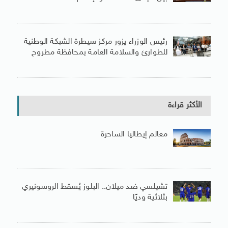
رئيس الوزراء يزور مركز سيطرة الشبكة الوطنية
للطوارئ والسلامة العامة بمحافظة مطروح
الأكثر قراءة
معالم إيطاليا الساحرة
تشيلسي ضد ميلان.. البلوز يُسقط الروسونيري
بثلاثية وديًا