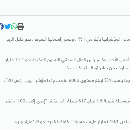
افتتحت البورصة المصرية تعاملات اليوم الاثنين، على تراجع جماعى لمؤشراتها بأكثر من 1% ، وخسر رأسمالها السوقى نحو خلال الربع
تراجعت مؤشرات بورصة مصر بنحو قوي لدي إغلاق تعاملات، أمس الأحد، وخسر رأس المال السوقي للأسهم المقيدة نحو 14.4 مليار
 مخاوف من بوادر أزمة عالمية جديدة.
وسجل المؤشر الرئيسي للبورصة المصرية “إيجي إكس 30” تراجعًا بنسبة 1% ليبلغ مستوى 9065 نقطة، وكذا مؤشر “إيجي إكس 20″،
بينما تراجع مؤشر “إيجي إكس 70” الذي يقيس أداء الأسهم المتوسطة بنسبة 1.5 ليبلغ 617 نقطة، أما مؤشر “إيجي إكس 100″، فقد