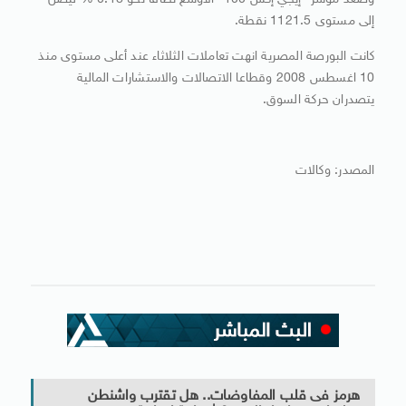
وصعد مؤشر “إيجي إكس 100” الأوسع نطاقا نحو 0.18 % ليصل
إلى مستوى 1121.5 نقطة.
كانت البورصة المصرية انهت تعاملات الثلاثاء عند أعلى مستوى منذ
10 اغسطس 2008 وقطاعا الاتصالات والاستشارات المالية
يتصدران حركة السوق.
المصدر: وكالات
هرمز فى قلب المفاوضات.. هل تقترب واشنطن