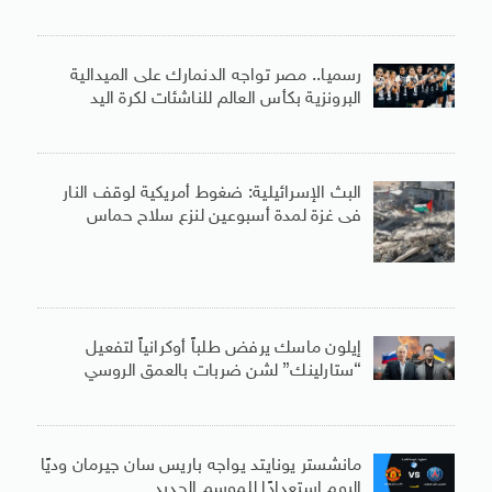
رسميا.. مصر تواجه الدنمارك على الميدالية
البرونزية بكأس العالم للناشئات لكرة اليد
البث الإسرائيلية: ضغوط أمريكية لوقف النار
فى غزة لمدة أسبوعين لنزع سلاح حماس
إيلون ماسك يرفض طلباً أوكرانياً لتفعيل
“ستارلينك” لشن ضربات بالعمق الروسي
مانشستر يونايتد يواجه باريس سان جيرمان وديًا
اليوم استعدادًا للموسم الجديد