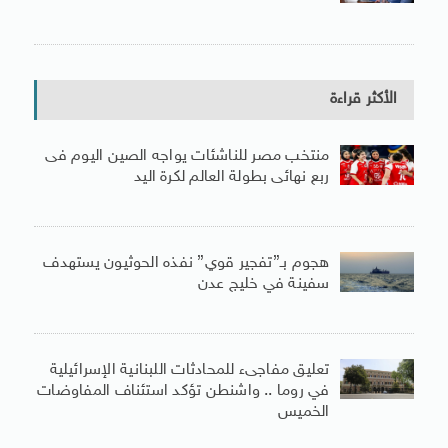
الأكثر قراءة
منتخب مصر للناشئات يواجه الصين اليوم فى
ربع نهائى بطولة العالم لكرة اليد
هجوم بـ”تفجير قوي” نفذه الحوثيون يستهدف
سفينة في خليج عدن
تعليق مفاجىء للمحادثات اللبنانية الإسرائيلية
في روما .. واشنطن تؤكد استئناف المفاوضات
الخميس