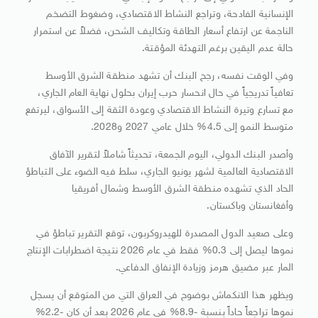
الإنسانية الفادحة، وتراجع النشاط الاقتصادي، وضغوط التضخم
الناجمة عن ارتفاع أسعار الطاقة وتكاليف الشحن، فضلاً عن استمرار
حالة عدم اليقين برغم التهدئة المؤقتة.
وفي الوقت نفسه، رجح البنك أن تشهد منطقة الشرق الأوسط
تعافياً تدريجياً في حال انحسار حرب إيران بحلول نهاية العام الجاري،
مع تسارع وتيرة النشاط الاقتصادي وعودة الثقة إلى الأسواق، ليرتفع
متوسط النمو إلى 4.5% خلال عامي 2027 و2028.
وأصدر البنك الدولي، اليوم الجمعة، تحديثاً شاملاً لتقرير الآفاق
الاقتصادية العالمية لشهر يونيو الجاري، سلط فيه الضوء على التباطؤ
الحاد الذي تشهده منطقة الشرق الأوسط وشمال أفريقيا
وأفغانستان وباكستان.
وعلى صعيد الدول المصدرة للهيدروكربون، توقع التقرير تباطؤ في
نموها ليصل إلى 0.3% فقط في عام 2026 نتيجة اضطرابات الإنتاج
المار عبر مضيق هرمز وزيادة الإنفاق الدفاعي.
ويظهر هذا الانكماش بوضوح في العراق التي من المتوقع أن يسجل
نموها تراجعاً حاداً بنسبة -8.9% في عام 2026 بعد أن كان -2.2%