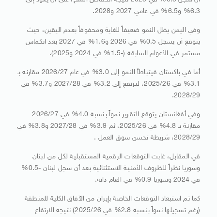
أن سجل 6.5% في 2025 نتيجة انخفاض المنح، على أن يعود إلى
6.3% و6.5% في عامي 2027 و2028.
وفي اليمن يظل النمو ضعيفاً للغاية ومحفوفاً بعدم اليقين، حيث
يتوقع أن يسجل 0.5% في 2026 و1.6% في 2027 بعد انكماش
مستمر في الأعوام السابقة (-1.5% في 2024 و2025).
أما في باكستان فيتباطأ النمو إلى 3.0% في عام 2026/27 مقارنة بـ
3.1% في 2025/26، ليرتفع إلى 3.2% في 2027/28 و3.7% في
2028/29.
وفي أفغانستان يتوقع التقرير نمواً بنسبة 4.0% في 2026/27
مقارنة بـ 4.8% في 2025/26، ثم 3.9% في 2027/28 و3.8% في
2028/29، شريطة تحسن سوق العمل .
في المقابل، غابت التوقعات الرقمية المستقبلية لكل من لبنان
وسوريا نظراً للظروف الأمنية الاستثنائية بعد أن سجل لبنان -0.5%
في 2024 وسوريا 0.9% في العام ذاته.
كما تم استبعاد التوقعات الخاصة بإيران من الآفاق الكلية للمنطقة
(رغم تسجيلها نمواً بنسبة 2.8% في 2025/26) نتيجة الارتفاع