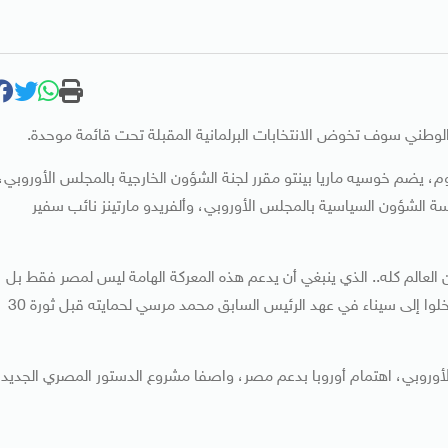
 الوطني سوف تخوض الانتخابات البرلمانية المقبلة تحت قائمة موحدة.
م، يضم خوسيه ماريا بينتو مقرر لجنة الشؤون الخارجية بالمجلس الأوروبي،
سة الشؤون السياسية بالمجلس الأوروبي، وألفريدو مارتينز نائب سفير
لعالم كله.. الذي ينبغي أن يدعم هذه المعركة الهامة ليس لمصر فقط بل
للعالم بأكمله، خاصة أن هناك 5 آلاف من العناصر المتطرفة دخلوا إلى سيناء في عهد الرئيس السابق محمد مرسي لحمايته قبل ثورة 30
الأوروبي، اهتمام أوروبا بدعم مصر، واصفا مشروع الدستور المصري الجديد