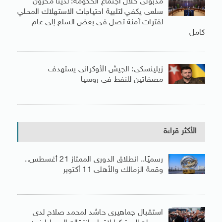
مدبولى خلال اجتماع الحكومة: لدينا مخزون
سلعى يكفي لتلبية احتياجات الاستهلاك المحلي
لفترات آمنة تصل فى بعض السلع إلى عام
كامل
زيلينسكى: الجيش الأوكرانى يستهدف
مصفاتين للنفط فى روسيا
الأكثر قراءة
رسميًا.. انطلاق الدورى الممتاز 21 أغسطس..
وقمة الزمالك والأهلى 11 أكتوبر
استقبال جماهيرى حاشد لمحمد صلاح لدى