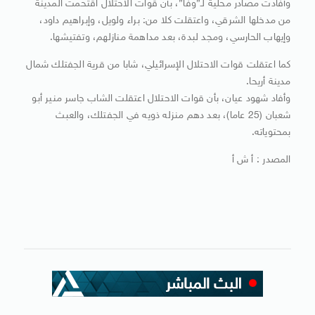
وأفادت مصادر محلية لـ”وفا”، بأن قوات الاحتلال اقتحمت المدينة
من مدخلها الشرقي، واعتقلت كلا من: براء ولويل، وإبراهيم داود،
وإيهاب الحارسي، ومجد لبدة، بعد مداهمة منازلهم، وتفتيشها.
كما اعتقلت قوات الاحتلال الإسرائيلي، شابا من قرية الجفتلك شمال
مدينة أريحا.
وأفاد شهود عيان، بأن قوات الاحتلال اعتقلت الشاب جاسر منير أبو
شعبان (25 عاما)، بعد دهم منزله ذويه في الجفتلك، والعبث
بمحتوياته.
المصدر : أ ش أ