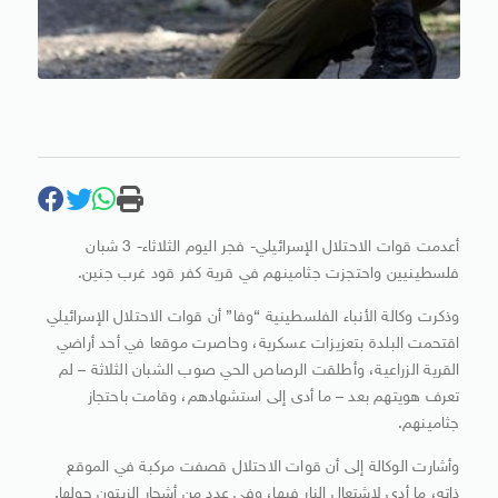
أعدمت قوات الاحتلال الإسرائيلي- فجر اليوم الثلاثاء- 3 شبان
فلسطينيين واحتجزت جثامينهم في قرية كفر قود غرب جنين.
وذكرت وكالة الأنباء الفلسطينية “وفا” أن قوات الاحتلال الإسرائيلي
اقتحمت البلدة بتعزيزات عسكرية، وحاصرت موقعا في أحد أراضي
القرية الزراعية، وأطلقت الرصاص الحي صوب الشبان الثلاثة – لم
تعرف هويتهم بعد – ما أدى إلى استشهادهم، وقامت باحتجاز
جثامينهم.
وأشارت الوكالة إلى أن قوات الاحتلال قصفت مركبة في الموقع
ذاته، ما أدى لاشتعال النار فيها، وفي عدد من أشجار الزيتون حولها.