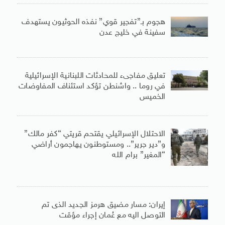
هجوم بـ”تفجير قوي” نفذه الحوثيون يستهدف
سفينة في خليج عدن
تعليق مفاجىء للمحادثات اللبنانية الإسرائيلية
في روما .. واشنطن تؤكد استئناف المفاوضات
الخميس
الاحتلال الإسرائيلي يقتحم قريتي “كفر مالك”
و”دير جرير”.. ومستوطنون يهاجمون أراضي
“المغير” برام الله
إيران: مسار مضيق هرمز الجديد الذى تم
التوصل اليه مع عُمان إجراء مؤقت