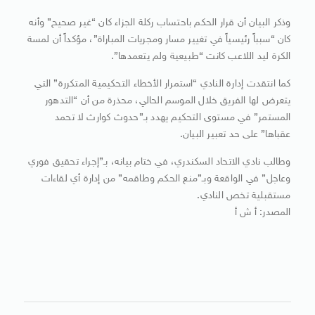
وذكر البيان أن قرار الحكم باحتساب ركلة الجزاء كان “غير صحيح” وأنه
كان “سبباً رئيسياً في تغيير مسار ومجريات المباراة”، مؤكداً أن لمسة
الكرة ليد اللاعب كانت “طبيعية ولم يتعمدها”.
كما انتقدت إدارة النادي “استمرار الأخطاء التحكيمية المتكررة” التي
يتعرض لها الفريق خلال الموسم الحالي، محذرة من أن “التدهور
المستمر” في مستوى التحكيم يهدد بـ”حدوث كوارث لا تحمد
عقباها” على حد تعبير البيان.
وطالب نادي الاتحاد السكندري، في ختام بيانه، بـ”إجراء تحقيق فوري
وعاجل” في الواقعة وبـ”منع الحكم وطاقمه” من إدارة أي لقاءات
مستقبلية تخص النادي.
المصدر: أ ش أ