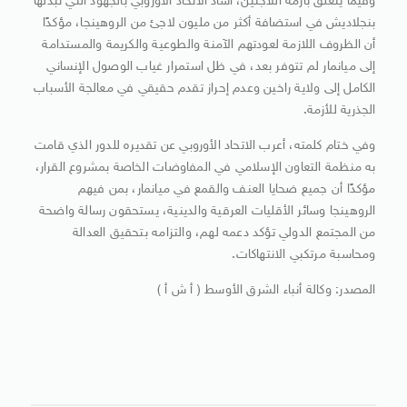
وفيما يتعلق بأزمة اللاجئين، أشاد الاتحاد الأوروبي بالجهود التي تبذلها
بنجلاديش في استضافة أكثر من مليون لاجئ من الروهينجا، مؤكدًا
أن الظروف اللازمة لعودتهم الآمنة والطوعية والكريمة والمستدامة
إلى ميانمار لم تتوفر بعد، في ظل استمرار غياب الوصول الإنساني
الكامل إلى ولاية راخين وعدم إحراز تقدم حقيقي في معالجة الأسباب
الجذرية للأزمة.
وفي ختام كلمته، أعرب الاتحاد الأوروبي عن تقديره للدور الذي قامت
به منظمة التعاون الإسلامي في المفاوضات الخاصة بمشروع القرار،
مؤكدًا أن جميع ضحايا العنف والقمع في ميانمار، بمن فيهم
الروهينجا وسائر الأقليات العرقية والدينية، يستحقون رسالة واضحة
من المجتمع الدولي تؤكد دعمه لهم، والتزامه بتحقيق العدالة
ومحاسبة مرتكبي الانتهاكات.
المصدر: وكالة أنباء الشرق الأوسط ( أ ش أ )