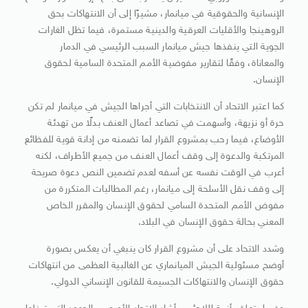
الإنسانية والحقوقية في ميانمار، مشيرًا إلى أن الانتهاكات بحق
الروهينجا والأقليات العرقية والدينية مستمرة، فيما تظل الغارات
الجوية التي ينفذها جيش ميانمار السبب الرئيسي في الدمار
والمعاناة، وفقًا لتقارير مفوضية الأمم المتحدة السامية لحقوق
الإنسان.
كما اعتبر الاتحاد أن الانتخابات التي أجراها الجيش في ميانمار لم تكن
حرة أو نزيهة، وأسهمت في تصاعد أعمال العنف بدلًا من تهدئة
الأوضاع، فيما رحب بمشروع القرار لما تضمنه من إدانة قوية للفظائع
المرتكبة والدعوة إلى وقف أعمال العنف من جميع الأطراف، لكنه
أعرب في الوقت نفسه عن أسفه لعدم تضمين النص دعوة صريحة
إلى وقف نقل الأسلحة إلى ميانمار، رغم المطالبات المتكررة من
مفوض الأمم المتحدة السامي لحقوق الإنسان والمقرر الخاص
المعني بحالة حقوق الإنسان في البلاد.
وشدد الاتحاد على أن مشروع القرار كان ينبغي أن يعكس بصورة
أوضح مسئولية الجيش الميانماري عن الغالبية العظمى من انتهاكات
حقوق الإنسان والانتهاكات الجسيمة للقانون الإنساني الدولي.