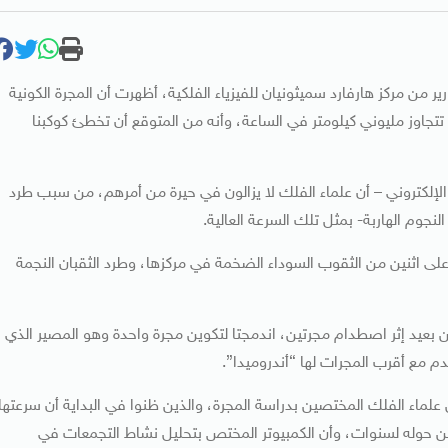
ر من مركز هارفارد سميثونيان للفيزياء الفلكية، أظهرت أن المجرة الكونية
اوز مليوني كيلومتر في الساعة، وأنه من المتوقع أن تخطئ كوكبنا
لإلكتروني – أن علماء الفلك لا يزالون في حيرة من أمرهم، من سبب طرد
على اثنين من الثقوب السوداء الضخمة في مركزها، وطرد الثقبان النجمة
بعيد إثر اصطدام مجرتين، اندمجتا لتكوين مجرة واحدة وهو المصير الذي
دم مع أقرب المجرات لها “أندروميدا”.
علماء الفلك المختصين بدراسة المجرة، والذين ظنوا في البداية أن سرعتها
نهم كانو يراقبون مجرة “إم 87” والفضاء من حوله لسنوات، وأن الكمبيوتر المختص بتحليل نشاط التجمعات في