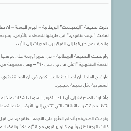
ذكرت صحيفة “الإندبندنت” البريطانية – اليوم الجمعة – أن تقاري
لفظت “نجمة عنقودية” في طريقها لتصطدم بالأرض، بسرعة تتج
وتنحرف عن طريقها إلى الفراغ بين المجرات إلى الأبد.
وأوضحت الصحيفة البريطانية – في تقرير أوردته على موقعها ا
النجمة العنقودية “اتش في جي سي -1” – وهي مجموعة من النجوم الهاربة- بمثل تلك السرعة العالية.
وأوضح العلماء أن أحد الاحتمالات يكمن في أن المجرة تحتوي 
العنقودية مثل قذيفة منجنيق.
وأشارت الصحيفة إلى أن تلك الثقوب السوداء تشكلت منذ زمن 
ينتظر مجرة “درب التبانة”، التي تنتمي إليها الأرض عندما تصط
ونوهت الصحيفة بأنه تم العثور على النجمة العنقودية من قبل 
كانت نتيجة لخلل وأ