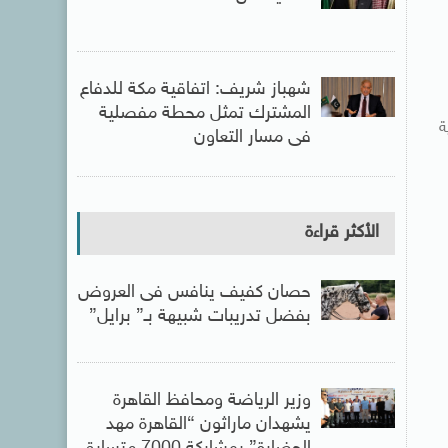
شهباز شريف: اتفاقية مكة للدفاع
المشترك تمثل محطة مفصلية
ة
فى مسار التعاون
الأكثر قراءة
حصان كفيف ينافس فى العروض
بفضل تدريبات شبيهة بـ” برايل”
وزير الرياضة ومحافظ القاهرة
يشهدان ماراثون “القاهرة مهد