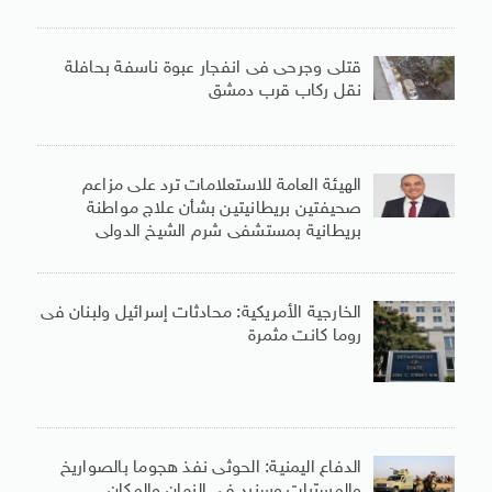
قتلى وجرحى فى انفجار عبوة ناسفة بحافلة
نقل ركاب قرب دمشق
الهيئة العامة للاستعلامات ترد على مزاعم
صحيفتين بريطانيتين بشأن علاج مواطنة
بريطانية بمستشفى شرم الشيخ الدولى
الخارجية الأمريكية: محادثات إسرائيل ولبنان فى
روما كانت مثمرة
الدفاع اليمنية: الحوثى نفذ هجوما بالصواريخ
والمسيّرات وسنرد فى الزمان والمكان