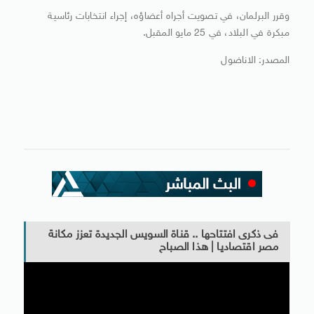
وقرر البرلمان، في تصويت أجراه أعضاؤه، إجراء انتخابات رئاسية
مبكرة في البلاد، في 25 مايو المقبل.
المصدر: الاناضول
فى ذكرى افتتاحها .. قناة السويس الجديدة تعزز مكانة
مصر اقتصاديا | هذا الصباح