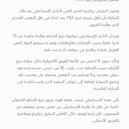
ليتأهل الدراويش لدور الـ16.
وصرح البرازيلي ريكاردو المدير الفني للنادي الإسماعيلي بعد تلك
المباراة بأن تأهل فريقه لدور الـ16 يعد انجازا في ظل النقص العددي
الذي يعانية الفريق.
ويدخل النادي الإسماعيلي مواجهة بترو أتليتكو بقائمة مكونة من 15
لاعبا فقط بسبب الإصابات والإيقافات وهو ما سيضع الجهاز الفني
للفريق بقيادة ريكاردو في موقف لا يحسد عليه.
وتأكد خروج 8 لاعبين من قائمة الفريق الأفريقية خلال مباراة بترو
أتلتيكو بسبب الإصابة حيث يغيب كلاً من حسنى عبدربه ومحمود
متولى ومحمد زيكا وسامح عبد الفضيل وعصام على ومحمد علاء
وعمرو السولية إضافة الى شوقى السعيد الذى يغيب لطرده فى
المباراة الماضية.
تأتي عقبة الاسماعيلي ليست فقط لقوة فريق بترو اتليتكو الانجولي
خاصة في ظل ما يعانية الاسماعيلي من نقص عددي وضعف في
المستوي، لكن أيضا لوجود ثنائي الأهلي السابق جيلبرتو وفلافيو
بالفريق الأنجولي.