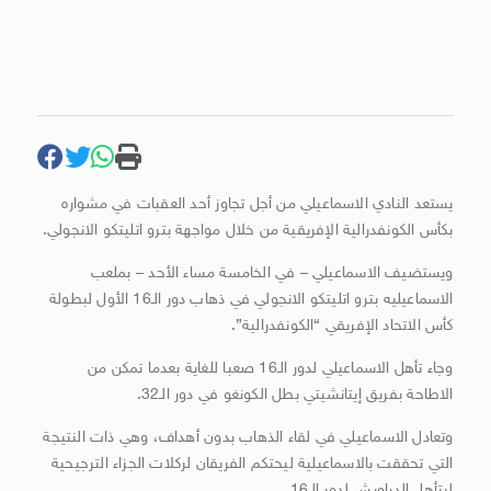
يستعد النادي الاسماعيلي من أجل تجاوز أحد العقبات في مشواره
بكأس الكونفدرالية الإفريقية من خلال مواجهة بترو اتليتكو الانجولي.
ويستضيف الاسماعيلي – في الخامسة مساء الأحد – بملعب
الاسماعيليه بترو اتليتكو الانجولي في ذهاب دور الـ16 الأول لبطولة
كأس الاتحاد الإفريقي “الكونفدرالية”.
وجاء تأهل الاسماعيلي لدور الـ16 صعبا للغاية بعدما تمكن من
الاطاحة بفريق إيتانشيتي بطل الكونغو في دور الـ32.
وتعادل الاسماعيلي في لقاء الذهاب بدون أهداف، وهي ذات النتيجة
التي تحققت بالاسماعيلية ليحتكم الفريقان لركلات الجزاء الترجيحية