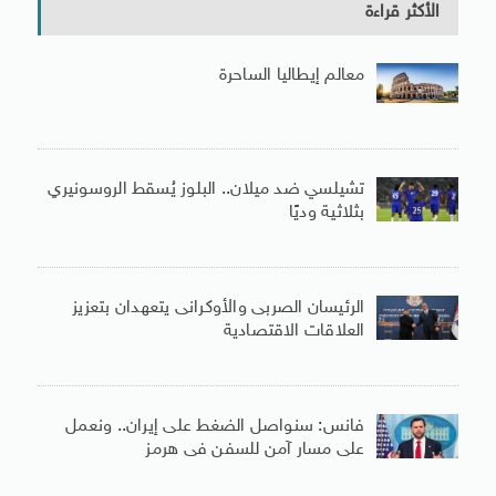
الأكثر قراءة
معالم إيطاليا الساحرة
تشيلسي ضد ميلان.. البلوز يُسقط الروسونيري
بثلاثية وديًا
الرئيسان الصربى والأوكرانى يتعهدان بتعزيز
العلاقات الاقتصادية
فانس: سنواصل الضغط على إيران.. ونعمل
على مسار آمن للسفن فى هرمز