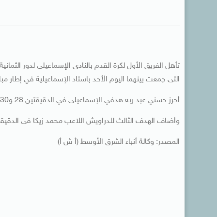
تأهل الفريق الأول لكرة القدم بالنادى الإسماعيلى لدور الثمان
التى جمعت بينهما اليوم الأحد باستاد الإسماعيلية في إطار مباريات دور الـ
أحرز حسني عبد ربه هدفي الإسماعيلى في الدقيقتين 28 و30 من الشوط الأول.
وأضاف الهدف الثالث للدراويش اللاعب محمد زيكا فى الدقيقة 45 من الشوط الثاني
المصدر: وكالة أنباء الشرق الأوسط (أ ش أ)