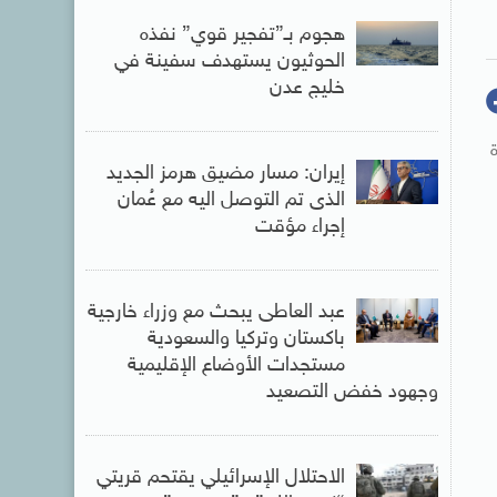
هجوم بـ”تفجير قوي” نفذه
الحوثيون يستهدف سفينة في
خليج عدن
إيران: مسار مضيق هرمز الجديد
الذى تم التوصل اليه مع عُمان
إجراء مؤقت
عبد العاطى يبحث مع وزراء خارجية
باكستان وتركيا والسعودية
مستجدات الأوضاع الإقليمية
وجهود خفض التصعيد
الاحتلال الإسرائيلي يقتحم قريتي