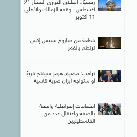
رسميًا.. انطلاق الدورى الممتاز 21
أغسطس.. وقمة الزمالك والأهلى
11 أكتوبر
قطعة من صاروخ سبيس إكس
ترتطم بالقمر
ترامب: مضيق هرمز سيفتح قريبًا
أو ستواجه إيران ضربة قاسية
اقتحامات إسرائيلية واسعة
بالضفة واعتقال عدد من
الفلسطينيين