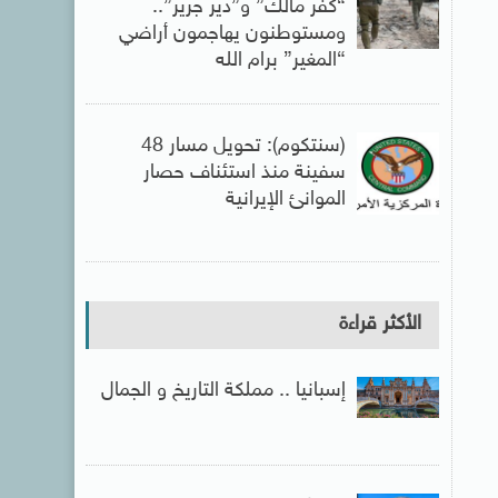
“كفر مالك” و”دير جرير”..
ومستوطنون يهاجمون أراضي
“المغير” برام الله
(سنتكوم): تحويل مسار 48
سفينة منذ استئناف حصار
الموانئ الإيرانية
الأكثر قراءة
إسبانيا .. مملكة التاريخ و الجمال