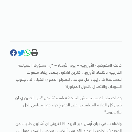
قالت المفوضية الأوروبية – يوم الأربعاء – “إن مسؤولة السياسة
الخارجية بالاتحاد الأوروبي كاثرين اشتون بصدد إيفاد مبعوث
للمساعدة في إيجاد حل سياسي للصراع الدموي القبلي في جنوب
السودان والاتصال بالدول المجاورة”.
وقالت مايا كوسيانيستش المتحدثة باسم أشتون “من الضروري أن
يلتزم كل القادة السياسيين على الفور بإجراء حوار سياسي لحل
خلافاتهم.”
واضافت في بيان أرسل عبر البريد الالكتروني ان أشتون طلبت من
المبعوث الخاص للاتحاد الأوروبي أليكس روندوس السفر فورا الى