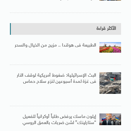
الأكثر قراءة
الطبيعة فى هولندا .. مزيج من الخيال والسحر
البث الإسرائيلية: ضغوط أمريكية لوقف النار
فى غزة لمدة أسبوعين لنزع سلاح حماس
إيلون ماسك يرفض طلباً أوكرانياً لتفعيل
“ستارلينك” لشن ضربات بالعمق الروسي