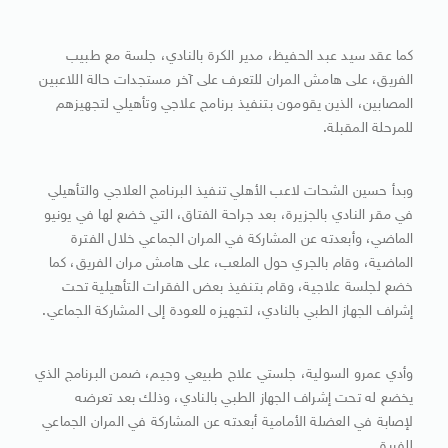
كما عقد سيد عبد الحفيظ، مدير الكرة بالنادي، جلسة مع طبيب
الفريق، على هامش المران للتعرف على آخر مستجدات حالة اللاعبين
المصابين، الذين يقومون بتنفيذ برنامج علاجي وتأهيلي لتجهيزهم
للمرحلة المقبلة.
وبدأ حسين الشحات لاعب الأهلي تنفيذ البرنامج العلاجي والتأهيلي
في مقر النادي بالجزيرة، بعد جراحة الفتاق، التي خضع لها في يونيو
الماضي، وأبعدته عن المشاركة في المران الجماعي خلال الفترة
الماضية، وقام بالجري حول الملعب، على هامش مران الفريق، كما
خضع لجلسة علاجية، وقام بتنفيذ بعض الفقرات التأهيلية تحت
إشراف الجهاز الطبي بالنادي، لتجهيزه للعودة إلى المشاركة الجماعي.
وأدي عمرو السولية، جلستي علاج طبيعي وجيم، ضمن البرنامج الذي
يخضع له تحت إشراف الجهاز الطبي بالنادي، وذلك بعد تعرضه
لإصابة في العضلة الأمامية أبعدته عن المشاركة في المران الجماعي
للفريق.