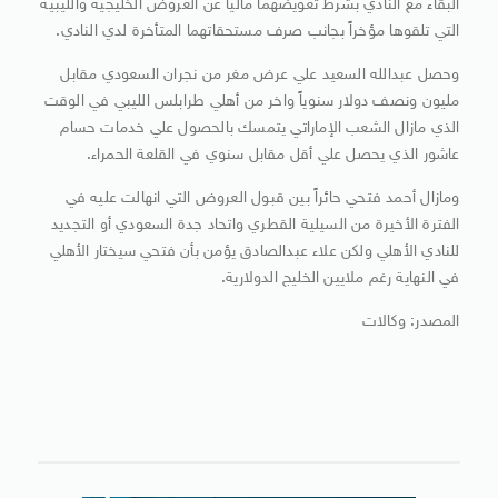
البقاء مع النادي بشرط تعويضهما ماليا عن العروض الخليجية والليبية
التي تلقوها مؤخراً بجانب صرف مستحقاتهما المتأخرة لدي النادي‮.‬
وحصل عبدالله السعيد علي عرض مغر‮ ‬من نجران السعودي مقابل
مليون ونصف دولار سنوياً واخر من أهلي طرابلس الليبي‮ ‬في الوقت
الذي مازال الشعب الإماراتي‮ ‬يتمسك بالحصول علي خدمات حسام
عاشور الذي‮ ‬يحصل علي أقل مقابل سنوي في القلعة الحمراء‮.‬
ومازال أحمد فتحي حائراً بين قبول العروض التي انهالت عليه في
الفترة الأخيرة من السيلية القطري واتحاد جدة السعودي أو التجديد
للنادي‮ ‬الأهلي ولكن علاء عبدالصادق‮ ‬يؤمن بأن فتحي سيختار الأهلي
في النهاية رغم ملايين الخليج الدولارية‮.‬
المصدر: وكالات