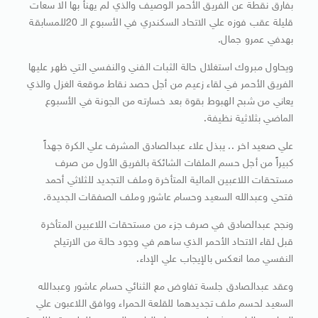
‬بفارق نقطة عن الفريق الأحمر الوصيف والذي‮ ‬لم‮ ‬يهنأ بها‮ ‬الا سعات
قليلة عقب فوزه علي الاتحاد السكندري في الأسبوع الـ20‮ ‬للمسابقة
بهدفي عمرو جمال‮.‬
ويحاول مبروك استغلال حالة الثبات الفني والنفسي التي ظهر عليها
الفريق الأحمر في لقاء زعيم‮ ‬من أجل حصد نقاط موقعة الغزل والذي‮
‬يعاني من شبح الهبوط بقوة بعد خسارته من الجونة في الأسبوع
الماضي بثلاثية نظيفة‮.‬
علي صعيد اخر‮ .. ‬يبذل علاء عبدالصادق المشرف علي الكرة جهداً
كبيراً من أجل حسم الملفات الشائكة بالفريق الأول من صرف
مستحقات اللاعبين المالية المتأخرة وملف التجديد للثلاثي أحمد
فتحي وعبدالله السعيد وحسام عاشور وملف الصفقات الجديدة‮.‬
ونجح عبدالصادق في صرف جزء من مستحقات اللاعبين المتأخرة
قبل لقاء الاتحاد الأحمر الذي ساهم‮ ‬في وجود حالة من الارتياح
النفسي‮ ‬مما انعكس بالإيجاب علي الإداء‮.‬
وعقد عبدالصادق جلسة تفاوض مع الثنائي حسام عاشور وعبدالله‮
‬السعيد لحسم ملف تجديدهما للقلعة الحمراء ووافق اللاعبون علي