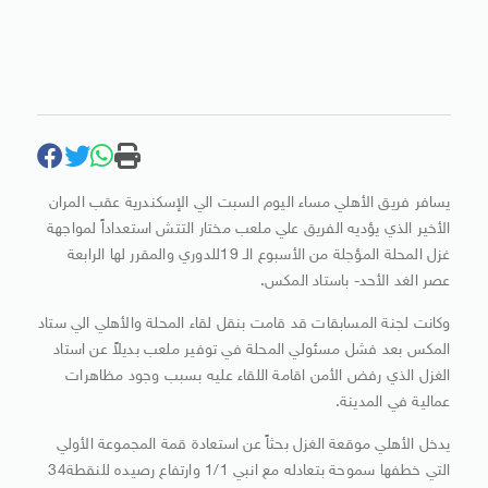
يسافر فريق الأهلي مساء اليوم السبت الي‮ ‬الإسكندرية عقب المران
‬غزل المحلة المؤجلة من الأسبوع الـ19‮ ‬للدوري والمقرر لها الرابعة
عصر الغد الأحد‮- ‬باستاد المكس.‬
وكانت لجنة المسابقات قد قامت بنقل لقاء المحلة والأهلي الي ستاد
المكس بعد فشل مسئولي المحلة في توفير ملعب بديلاً عن استاد
الغزل الذي رفض الأمن اقامة اللقاء عليه بسبب وجود مظاهرات
عمالية في المدينة‮.‬
يدخل الأهلي موقعة الغزل بحثاً عن استعادة قمة المجموعة الأولي
التي خطفها سموحة بتعادله مع انبي‮ ‬1‮/‬1‮ ‬وارتفاع رصيده للنقطة‮ ‬34‮