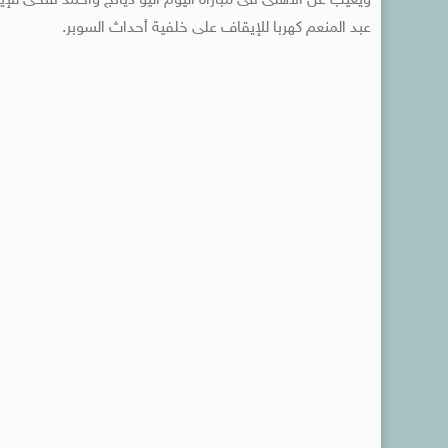
ويغيب عن الأهلى فى مباراة اليوم أليو ديانج وأحمد فتحى 
عبد المنعم كهربا للإيقاف على خلفية أحداث السوبر.