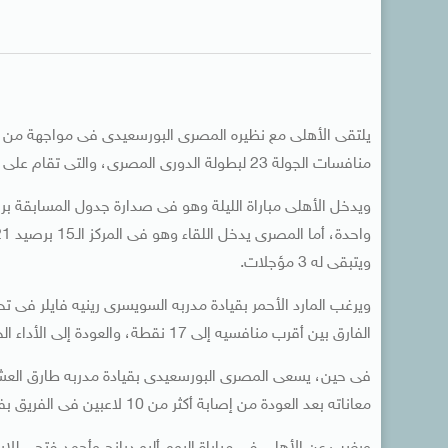
يلتقى الأهلى مع نظيره المصرى البورسعيدى فى مواجهة من الع
منافسات الجولة 23 لبطولة الدورى المصرى، والتى تقام على استاد برج العرب بالإسكندرية.
ويتبقى له 3 مؤجلات.
ويرغب المارد الأحمر بقيادة مدربه السويسرى رينيه فايلر فى
الفارق بين أقرب منافسيه إلى 17 نقطة، والعودة إلى الأداء الجيد الذى كان يقدمه الفريق قبل توقف النشاط بسبب فيروس كورونا.
فى حين، يسعى المصرى البورسعيدى بقيادة مدربه طارق العشرى
معاناته بعد العودة من إصابة أكثر من 10 لاعبين فى الفريق بفيروس كورونا وعدم الاستعداد الجيد لخوض المنافسات.