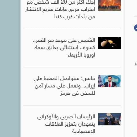
إجلاء أكثر من 20 ألف شخص مع
اقتراب حريق غابات سريع الانتشار
من بلدات غرب كندا
الشمس على موعد مع القمر..
كسوف استثنائى يعانق سماء
أوروبا الأربعاء
ن وخسر
فانس: سنواصل الضغط على
إيران.. ونعمل على مسار آمن
للسفن فى هرمز
الرئيسان الصربى والأوكرانى
يتعهدان بتعزيز العلاقات
الاقتصادية