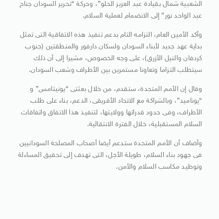
الشعبية شمال بقيادة عبد العزيز الحلو”، وحركة “تحرير السودان جناح
عبد الواحد نور” إلى الانضمام لعملية السلام.
وأكد الأمين العام، التزامه التام بدعم تنفيذ هذه الاتفاقية التى تمثل
بداية عهد جديد لأبناء السودان ولسكان دارفور والمنطقتين (جنوب
كردفان والنيل الأزرق)، على وجه الخصوص، مشيرا إلى أن ذلك
سيتطلب التزاما وتعاونا مستمرين بين الأطراف وشعب السودان.
وقال إن الأمم المتحدة، ستقدم، من خلال بعثتى “يونيتامس” و
“يوناميد”، وبالشراكة مع الاتحاد الأفريقى، الدعم، بناء على طلب
الأطراف، وفى حدود قدراتها وولايتها، لتنفيذ هذا الاتفاق واتفاقات
السلام المستقبلية، خلال الفترة الانتقالية.
وأضاف أن الأمم المتحدة ستدعم أيضا أصحاب المصلحة السودانيين
فى جهود بناء السلام، طويلة الأجل، التى تهدف إلى تحقيق المساءلة
وتوطيد مكاسب السلام والأمن.