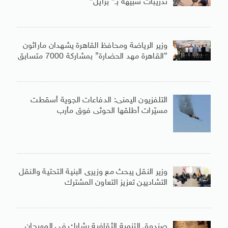
تدريبات شبيهة بـ” برايل”
وزير الرياضة ومحافظ القاهرة يشهدان ماراثون
“القاهرة مهد الحضارة” بمشاركة 7000 متسابق
التلفزيون اليمنى: الدفاعات الجوية أسقطت
مسيّرات أطلقها الحوثى فوق مأرب
وزير النقل يبحث مع وزيرى البنية التحتية والنقل
التشاديين تعزيز التعاون المشترك
صندوق التنمية الثقافية يشارك فى المهرجان