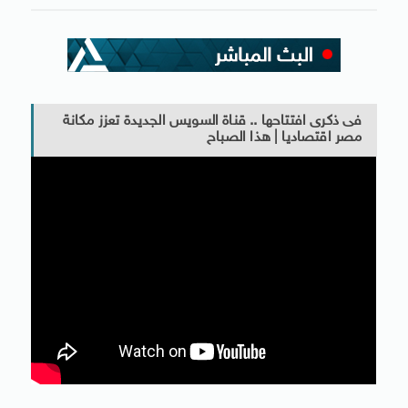
فى ذكرى افتتاحها .. قناة السويس الجديدة تعزز مكانة
مصر اقتصاديا | هذا الصباح