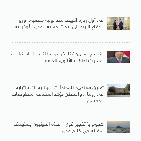
فى أول زيارة لكييف منذ توليه منصبه.. وزير
الدفاع البريطانى يبحث حماية المدن الأوكرانية
التعليم العالى: غدًا آخر موعد للتسجيل لاختبارات
القدرات لطلاب الثانوية العامة
تعليق مفاجىء للمحادثات اللبنانية الإسرائيلية
في روما .. واشنطن تؤكد استئناف المفاوضات
الخميس
هجوم بـ”تفجير قوي” نفذه الحوثيون يستهدف
سفينة في خليج عدن