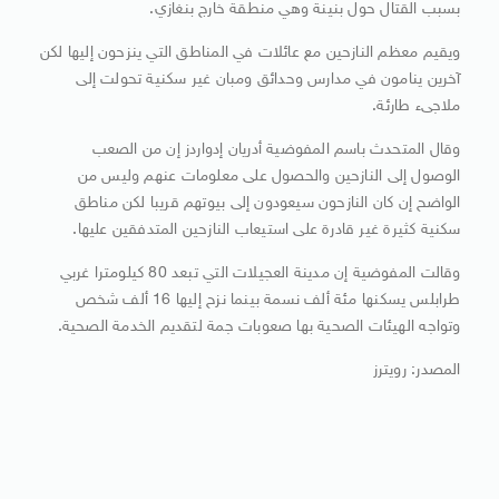
بسبب القتال حول بنينة وهي منطقة خارج بنغازي.
ويقيم معظم النازحين مع عائلات في المناطق التي ينزحون إليها لكن
آخرين ينامون في مدارس وحدائق ومبان غير سكنية تحولت إلى
ملاجىء طارئة.
وقال المتحدث باسم المفوضية أدريان إدواردز إن من الصعب
الوصول إلى النازحين والحصول على معلومات عنهم وليس من
الواضح إن كان النازحون سيعودون إلى بيوتهم قريبا لكن مناطق
سكنية كثيرة غير قادرة على استيعاب النازحين المتدفقين عليها.
وقالت المفوضية إن مدينة العجيلات التي تبعد 80 كيلومترا غربي
طرابلس يسكنها مئة ألف نسمة بينما نزح إليها 16 ألف شخص
وتواجه الهيئات الصحية بها صعوبات جمة لتقديم الخدمة الصحية.
المصدر: رويترز