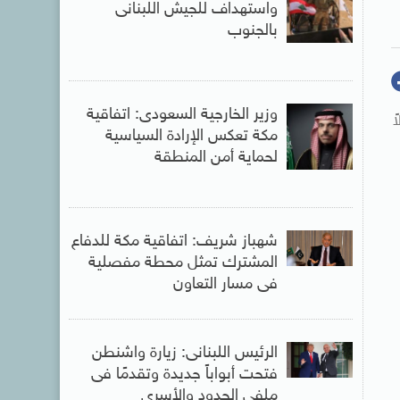
واستهداف للجيش اللبنانى
بالجنوب
وزير الخارجية السعودى: اتفاقية
الاً
مكة تعكس الإرادة السياسية
لحماية أمن المنطقة
شهباز شريف: اتفاقية مكة للدفاع
المشترك تمثل محطة مفصلية
فى مسار التعاون
الرئيس اللبنانى: زيارة واشنطن
فتحت أبواباً جديدة وتقدمًا فى
ملفي الحدود والأسرى