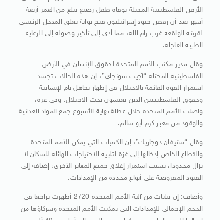
الأرض الفلسطينية المحتلة بوفاة طفل رضيع يبلغ من العمر أربعة
أشهر بعد أن رفض جنود إسرائيليون فتح بوابة تغلق المدخل الرئيسي
لقريته الواقعة غرب رام الله، مما أدى إلى تأخير وصوله إلى الرعاية
الطبية العاجلة.
وقال مدير مكتب الأمم المتحدة لحقوق الإنسان في الأرض
الفلسطينية المحتلة “آجيت سونجاي”، إن هذه الحالات تجسد
استمرار القوة القائمة بالاحتلال في إظهار تجاهل تام لإنسانية
وحقوق الفلسطينيين الذين يعيشون تحت الاحتلال. وفي غزة،
واصلت الأمم المتحدة خلال عطلة نهاية الأسبوع جمع المواد الغذائية
والوقود من معبر كرم أبو سالم.
وقال “ستيفان دوجاريك”، إن الكميات التي يمكن للأمم المتحدة
والقطاع الخاص إدخالها إلى غزة لتلبية الاحتياجات الهائلة للسكان لا
يزال محدودا، بسبب استمرار إغلاق جميع المعابر الأخرى، إضافة إلى
القيود المفروضة على أنواع محددة من الإمدادات.
وأضاف: إن بيانات من آلية الأمم المتحدة 2720 أظهرت تراجعا في
الحجم الإجمالي للإمدادات التي تمكنت الأمم المتحدة وشركاؤها من