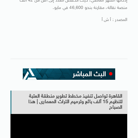
إدخالها الشهر الماضي، حيث انخفض العدد إلى أقل من 42 ألف
منصة نقالة، مقارنة بنحو 46,600 في مايو.
المصدر : أ ش أ
القاهرة تواصل تنفيذ مخطط تطوير منطقة العتبة
لتنظيم 15 ألف بائع وترميم التراث المعمارى | هذا
الصباح