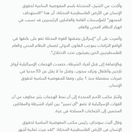
وأكدت مي الشيخ، المتحدثة باسم المفوضية السامية لحقوق
الإنسان في الأرض الفلسطينية المحتلة، أن هذا “الاستهداف
الممنهج” للمؤسسات العامة والعاملين الرئيسيين قد تسبب في
انهيار النظام المدني والعام.
وأصرت على أن “إسرائيل بصفتها القوة المحتلة تقع على عاتقها في
الواقع التزامات بموجب القانون الدولي لضمان النظام المدني والعام
للفلسطينيين الذين يعيشون تحت الاحتلال”.
وبالإضافة إلى قتل أفراد الشرطة، حصدت الهجمات الإسرائيلية أرواح
نازحين وأطفال ونزلاء سجون، وقتل ما لا يقل عن 53 مدنيا في
ضربات منفصلة منذ 1 يناير، وفقا للمفوضية السامية لحقوق
الإنسان.
وأشار مكتب الأمم المتحدة إلى أن نمط الهجمات يثير مخاوف من أن
القوات الإسرائيلية لا تضع “أي تمييز” بين أفراد الشرطة والمقاتلين
المنتمين إلى الجماعات المسلحة في غزة.
وقال أليث سونجاي، رئيس مكتب المفوضية السامية لحقوق
الإنسان في الأرض الفلسطينية المحتلة: “لقد مرت ثمانية أشهر