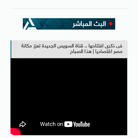
فى ذكرى افتتاحها .. قناة السويس الجديدة تعزز مكانة
مصر اقتصاديا | هذا الصباح