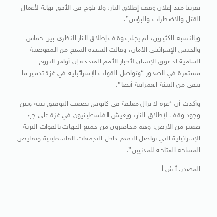
تقريبا منذ إعلان وقف إطلاق النار، ولا تلوح في الأفق نهاية لأعمال
القتل والاضطراب والبؤس”.
وبالنسبة للكثيرين، لم يجلب وقف إطلاق النار النظري بين حماس
والجيش الإسرائيلي الأمان، وقالت السيدة الشيخ من المفوضية
السامية لحقوق الإنسان لأخبار الأمم المتحدة إن أوامر النزوح
مستمرة في الصدور “وتواصل القوات الإسرائيلية في غزة تدمير ما
تبقى من البيئة العمرانية أيضا”.
وأكدت أن “غزة لا تزال معلقة في كابوس يصعب التوفيق بينه وبين
وجود وقف لإطلاق النار، ويعيش الفلسطينيون في غزة على جزء
صغير من الأرض، وهم محاصرون من جميع الجهات بالقوات البرية
الإسرائيلية التي تواصل التقدم داخل التجمعات الفلسطينية وتقليص
المساحة المتاحة للمدنيين”.
المصدر: أ ش أ