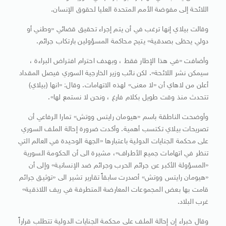
اللائحة إلى مفوضة الأمم المتحدة العليا لحقوق الإنسان.
وقالت بيلاي إنها ترغب في أن يتم إجراء تحقيق قضائي «وطني أو
دولي يحظى بصدقية» يتيح محاكمة المسؤولين بارتكاب جرائم.
وأضافت «في هذا الإطار فقط ، وبهدف احترام افتراض البراءة ،
سيمكن نشر اللائحة». لكن نائب وزير الخارجية السوري فيصل المقداد
أعلن من لاهاي أن «لا معنى» لهذه الاتهامات. وقال: «انها (بيلاي)
تتحدث منذ وقت طويل بكلام فارغ ، ونحن لا نستمع لها».
وأوضحت الناطقة باسم «هيومان رايتس ووتش» تمارا الرفاعي أن
تصريحات بيلاي تكتسب أهمية. وأكدت ضرورة إحالة الملف السوري
على محكمة الجنايات الدولية باعتبارها «الجهة الوحيدة في العالم التي
تنظر في اتهامات جميع الأطراف»، مشيرة الى أن الحكومة السورية
«المسؤولة الأكبر عن جرائم الحرب وجرائم ضد الإنسانية» وإلى أن
«هيومان رايتس ووتش» أصدرت سابقاً تقارير تشير الى «توثيق جرائم
قامت بها بعض المجموعات المعارضة المتطرفة في ريف اللاذقية»
غرب البلاد.
وقال خبراء إن إحالة الملف على محكمة الجنايات الدولية تتطلب قراراً