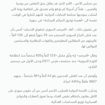
من مجلس الأمن ، الأمر الذي قد يقابل بحق النقض من روسيا
والصين ، علماً أن أمريكا لم توقع ولم تصدق على اتفاقية روما التي
أنشئت بموجبها محكمة الجنايات الدولية. لكنهم أشاروا في الوقت
نفسه الى «أهمية توثيق الجرائم المرتكبة» في سوريا.
في غضون ذلك ، أفاد «المرصد السوري لحقوق الانسان» أمس بأن
عدد قتلى النزاع السوري المستمر منذ 33 شهراً ارتفع الى 126 ألفاً ،
غالبيتهم من المقاتلين المعارضين والقوات النظامية والمسلحين
الموالين لها.
وقال «المرصد» إنه وثّق مقتل «125 ألفاً و835 شخصاً منذ انطلاقة
الثورة السورية» منذ منتصف مارس 2011 وحتى الأول من ديسمبر
الجاري.
وأوضح أن عدد القتلى المدنيين بلغ 44 ألفاً و381 شخصاً ، بينهم
6627 طفلاً و4454 امرأة.
وحذّرت اللجنة الدولية للصليب الأحمر أمس من أن مليون سوري على
الأقل يعانون بانتظام نقص الغذاء بينما تعيق المعارك والحواجز
العسكرية توزيع المساعدات الغذائية.