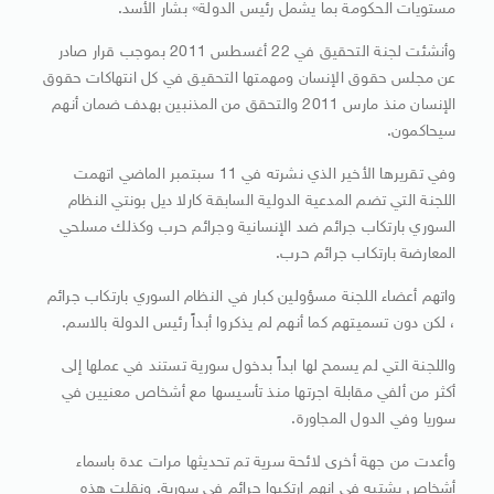
مستويات الحكومة بما يشمل رئيس الدولة» بشار الأسد.
وأنشئت لجنة التحقيق في 22 أغسطس 2011 بموجب قرار صادر
عن مجلس حقوق الإنسان ومهمتها التحقيق في كل انتهاكات حقوق
الإنسان منذ مارس 2011 والتحقق من المذنبين بهدف ضمان أنهم
سيحاكمون.
وفي تقريرها الأخير الذي نشرته في 11 سبتمبر الماضي اتهمت
اللجنة التي تضم المدعية الدولية السابقة كارلا ديل بونتي النظام
السوري بارتكاب جرائم ضد الإنسانية وجرائم حرب وكذلك مسلحي
المعارضة بارتكاب جرائم حرب.
واتهم أعضاء اللجنة مسؤولين كبار في النظام السوري بارتكاب جرائم
، لكن دون تسميتهم كما أنهم لم يذكروا أبداً رئيس الدولة بالاسم.
واللجنة التي لم يسمح لها ابداً بدخول سورية تستند في عملها إلى
أكثر من ألفي مقابلة اجرتها منذ تأسيسها مع أشخاص معنيين في
سوريا وفي الدول المجاورة.
وأعدت من جهة أخرى لائحة سرية تم تحديثها مرات عدة باسماء
أشخاص يشتبه في انهم ارتكبوا جرائم في سورية. ونقلت هذه