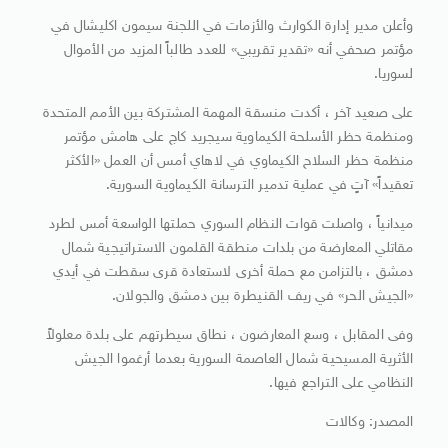
وأعلن مدير إدارة الكوارث والأزمات في اللجنة سيمون اكليشال في
مؤتمر صحفي أنه «تقدير تقريبي» للعدد طالباً المزيد من الأموال
لسوريا.
على صعيد آخر ، أكدت منسقة المهمة المشتركة بين الأمم المتحدة
ومنظمة حظر الأسلحة الكيماوية سيجريد كاج على هامش مؤتمر
منظمة حظر السلاح الكيماوي في لاهاي أمس أن العمل «الأكثر
تعقيداً» آتٍ في عملية تدمير الترسانة الكيماوية السورية.
ميدانياً ، واصلت قوات النظام السوري حملتها الواسعة أمس لطرد
مقاتلي المعارضة من بلدات منطقة القلمون الاستراتيجية شمال
دمشق ، بالتزامن مع حملة أخرى لاستعادة قرى سقطت في أيدي
«الجيش الحر» في ريف القنيطرة بين دمشق والجولان.
وفى المقابل ، وسع المعارضون ، نطاق سيطرتهم على بلدة معلولاً
الأثرية المسيحية شمال العاصمة السورية بعدما أرغموا الجيش
النظامي على التراجع فيها.
المصدر: وكالات