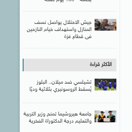
بحملة ” 100 يوم صحة “
جيش الاحتلال يواصل نسف
المنازل واستهداف خيام النازحين
فى قطاع غزة
الأكثر قراءة
تشيلسي ضد ميلان.. البلوز
يُسقط الروسونيري بثلاثية وديًا
جامعة هيروشيما تمنح وزير التربية
والتعليم درجة الدكتوراة الفخرية