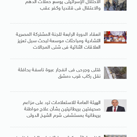
الاحتلال الإسرائيلى يوسع حملات الدهم
والاعتقال فى قلنديا وكفر عقب
انعقاد الدورة الرابعة للجنة المشتركة المصرية
التشادية ومباحثات موسعة لبحث سبل تعزيز
العلاقات الثنائية فى شتى المجالات
قتلى وجرحى فى انفجار عبوة ناسفة بحافلة
نقل ركاب قرب دمشق
الهيئة العامة للاستعلامات ترد على مزاعم
صحيفتين بريطانيتين بشأن علاج مواطنة
بريطانية بمستشفى شرم الشيخ الدولى