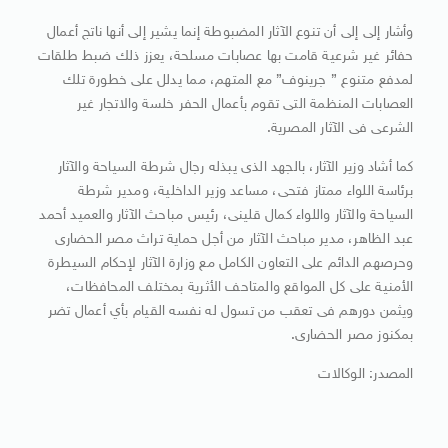
وأشار إلى إلى أن تنوع الآثار المضبوطة إنما يشير إلى أنها ناتج أعمال
حفائر غير شرعية قامت بها عصابات مسلحة، يعزز ذلك ضبط طلقات
لمدفع متنوع ” جرينوف” مع المتهم، مما يدلل على خطورة تلك
العصابات المنظمة التى تقوم بأعمال الحفر خلسة والاتجار غير
الشرعى فى الآثار المصرية.
كما أشاد وزير الآثار، بالجهد الذى يبذله رجال شرطة السياحة والآثار
برئاسة اللواء ممتاز فتحى، مساعد وزير الداخلية، ومدير شرطة
السياحة والآثار واللواء كمال قلينى، رئيس مباحث الآثار والعميد أحمد
عبد الظاهر، مدير مباحث الآثار من أجل حماية تراث مصر الحضارى
وحرصهم الدائم على التعاون الكامل مع وزارة الآثار لإحكام السيطرة
الأمنية على كل المواقع والمتاحف الأثرية بمختلف المحافظات،
ويثمن دورهم فى تعقب من تسول له نفسه القيام بأي أعمال تضر
بمكنوز مصر الحضارى.
المصدر: الوكالات