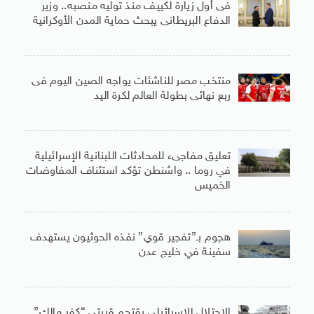
فى أول زيارة لكييف منذ توليه منصبه.. وزير
الدفاع البريطانى يبحث حماية المدن الأوكرانية
منتخب مصر للناشئات يواجه الصين اليوم فى
ربع نهائى بطولة العالم لكرة اليد
تعليق مفاجىء للمحادثات اللبنانية الإسرائيلية
في روما .. واشنطن تؤكد استئناف المفاوضات
الخميس
هجوم بـ”تفجير قوي” نفذه الحوثيون يستهدف
سفينة في خليج عدن
الاحتلال الإسرائيلي يقتحم قريتي “كفر مالك”