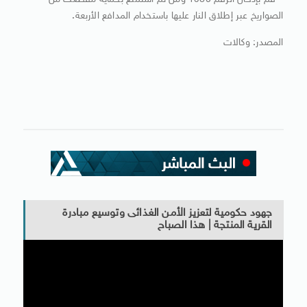
– قم بإدخال الرقم 1980 ومن ثم استمتع بحماية مقطعك من
الصواريخ عبر إطلاق النار عليها باستخدام المدافع الأربعة.
المصدر: وكالات
جهود حكومية لتعزيز الأمن الغذائى وتوسيع مبادرة
القرية المنتجة | هذا الصباح