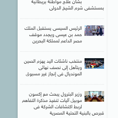
بشأن علاج مواطنة بريطانية
بمستشفى شرم الشيخ الدولى
الرئيس السيسى يستقبل الملك
حمد بن عيسى ويجدد موقف
مصر الداعم لمملكة البحرين
منتخب ناشئات اليد يهزم الصين
ويتأهل إلى نصف نهائى
المونديال فى إنجاز غير مسبوق
وزير البترول يبحث مع إكسون
موبيل آليات تنفيذ مذكرة التفاهم
لربط اكتشافات الشركة فى
قبرص بالبنية التحتية المصرية