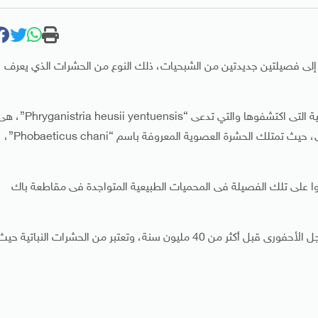
، إلى فصيلتين جديدتين من الشبحيات، ذلك النوع من الحشرات الذي يعرف
ووجد الباحثون أثناء توغلهم فى أدغال فيتنام، أن الفصيلة الثانية التى اكتشفوها والتي تدعى “istria heusii yentuensis
ثانى أطول حشرة متواجدة على كوكب الأرض حتى وقتنا الحالى، حيث تمتلك الحشرة العصوية المعروفة باسم “Phobaeticus chani”،
أن العلماء عثروا على تلك الفصيلة فى المحميات الطبيعية المتواجدة فى مقاطعة باك
الجدير بالذكر أن الحشرات العصوية اكتشفت لأول مرة فى السجل الأحفورى قبل أكثر من 40 مليون سنة، وتعتبر من الحشرات النباتية حي