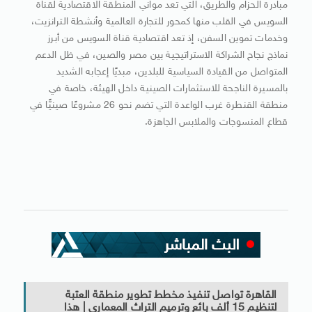
مبادرة الحزام والطريق، التي تعد مواني المنطقة الاقتصادية لقناة
السويس في القلب منها كمحور للتجارة العالمية وأنشطة الترانزيت،
وخدمات تموين السفن، إذ تعد اقتصادية قناة السويس من أبرز
نماذج نجاح الشراكة الاستراتيجية بين مصر والصين، في ظل الدعم
المتواصل من القيادة السياسية للبلدين، مبديًا إعجابه الشديد
بالمسيرة الناجحة للاستثمارات الصينية داخل الهيئة، خاصة في
منطقة القنطرة غرب الواعدة التي تضم نحو 26 مشروعًا صينيًّا في
قطاع المنسوجات والملابس الجاهزة.
القاهرة تواصل تنفيذ مخطط تطوير منطقة العتبة
لتنظيم 15 ألف بائع وترميم التراث المعمارى | هذا