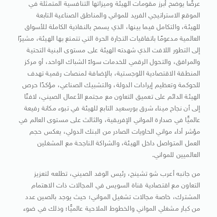
عرضًا يوضح أبرز مقومات الهيئة وميزاتها التنافسية المتمثلة في
الموقع الاستراتيجي الفريد للمواني والمناطق الصناعية التابعة
للهيئة، والتكامل فيما بينها، الذي يسمح بالنفاذية الكاملة للأسواق
العالمية مدعومًا باتفاقيات التجارة الحرة التي تتمتع بها الهيئة، مشيرًا
إلى التطور اللافت الذي شهدته الهيئة على مستوى البنية التحتية
والمرافق، والتحول الرقمي للخدمات سواءً الشباك الواحد، أو مركز
المنطقة الاقتصادية اللوجستية، بالإضافة لمنصات رقمية تهدف
للحوكمة وتعظيم إيرادات الدولة، والتشبيك الصناعي، مؤكدًا حرص
الهيئة الدائم على تعميق التعاون مع مجتمع الأعمال الصيني، لافتًا
إلى أن نجاح ميناء شرق بورسعيد التابع للهيئة في تبوء مكانة رفيعة
عالميًّا في صدارة المواني الإفريقية، والثالث على مستوى العالم في
مؤشر أداء مواني الحاويات الصادر من البنك الدولي، يعكس حجم
العمل المتواصل داخل الهيئة، والشراكة الناجحة مع المشغلين
العالميين للمواني.
من جانبه أعرب شو تشينج، رئيس الوفد الصيني، تطلعه لتعزيز
التعاون مع اقتصادية قناة السويس في المجالات ذات الاهتمام
المشترك، خاصة مجالات تشغيل المواني؛ حيث يوجد بالصين عدد
من كبار مشغلي المواني والخطوط الملاحية عالميًّا؛ وذلك في ضوء