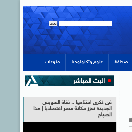
صحافة
علوم وتكنولوجيا
منوعات
فى ذكرى افتتاحها .. قناة السويس
الجديدة تعزز مكانة مصر اقتصاديا | هذا
الصباح