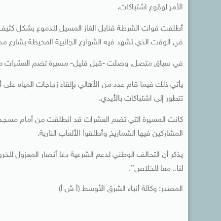
الأمر لوقوع اشتباكات.
أطلقت قوات الشرطة قنابل الغاز المسيل للدموع بشكل كثيف 
في الوقت الذي تشهد فيه الشوارع الجانبية المحيطة بشارع محط
في سياق متصل, وصلت -قبل قليل- مسيرة تضم العشرات من أنص
يأتي ذلك فيما قام عدد من الأهالي بإلقاء زجاجات المياه على
تتطور إلى اشتباكات بالأيدي.
كانت المسيرة التي تضم العشرات قد انطلقت من أمام مسجد 
المشاركين فيها الشماريخ وأطلقوا الألعاب النارية.
يذكر أن التحالف الوطني لدعم الشرعية دعا أنصار المعزول ل
لنا.. معا للخلاص”.
المصدر: وكالة أنباء الشرق الأوسط (أ ش أ)