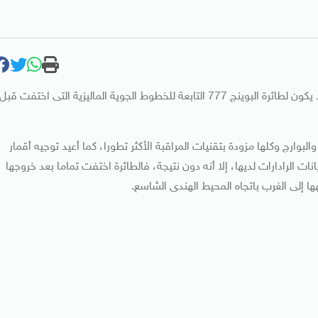
تواصلت عمليات البحث عن حطام رُصد فى المحيط الهندى قد يكون لطائرة البوينج 777 التابعة للخطوط الجوية الماليزية التى اختفت قبل
وارج وكلها مزودة بتقنيات المراقبة الأكثر تطورا، كما أعيد توجيه أقمار
ت الرادارات لديها، إلا أنه دون نتيجة، فالطائرة اختفت تماما بعد خروجها
ها إلى الغرب باتجاه المحيط الهندى الشاسع.