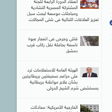
انعقاد الدورة الرابعة للجنة
المشتركة المصرية التشادية
ومباحثات موسعة لبحث سبل
تعزيز العلاقات الثنائية فى شتى المجالات
قتلى وجرحى فى انفجار عبوة
ناسفة بحافلة نقل ركاب قرب
دمشق
الهيئة العامة للاستعلامات ترد
على مزاعم صحيفتين بريطانيتين
بشأن علاج مواطنة بريطانية
بمستشفى شرم الشيخ الدولى
الخارجية الأمريكية: محادثات