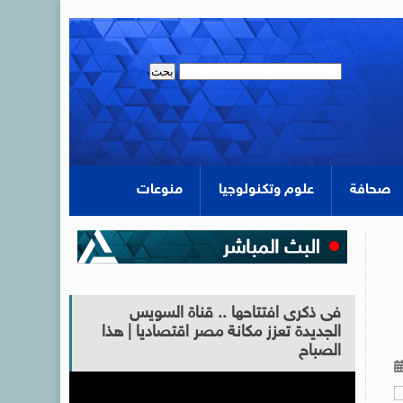
صحافة
علوم وتكنولوجيا
منوعات
فى ذكرى افتتاحها .. قناة السويس
الجديدة تعزز مكانة مصر اقتصاديا | هذا
الصباح