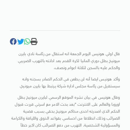
قال اولي هونيس اليوم الجمعة انه استقال من رئاسة نادي بايرن
ميونيخ بطل دوري المانيا لكرة القدم بعد ادانته بالتهرب الضريبي
والحكم عليه بالسجن لثلاثة اعوام ونصف.
وأكد هونيس ايضا أنه لن يطعن في الحكم الصادر بسجنه وانه
سيستقيل من رئاسة مجلس ادارة شركة يرتبط بها بايرن ميونيخ.
وقال هونيس في بيان نشره الموقع الرسمي لبايرن ميونيخ بطل
اوروبا والعالم على الانترنت “بعد بحث الامر مع اسرتي قررت قبول
الحكم الذي اصدرته احدى محاكم ميونيخ بحقي بسبب قضية
الضرائب وذلك انطلاقا من احساسي بقواعد الذوق واللياقة والكرامة
والمسؤولية الشخصية. التهرب من دفع الضرائب كان اكبر خطأ